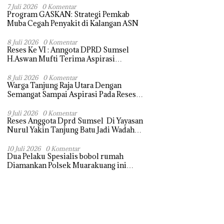
Terasa Hanya janji Manis
7 Juli 2026
0 Komentar
Program GASKAN: Strategi Pemkab
Muba Cegah Penyakit di Kalangan ASN
8 Juli 2026
0 Komentar
Reses Ke VI : Anngota DPRD Sumsel
H.Aswan Mufti Terima Aspirasi
Pengebalian Tugu Pejuangan Simpang
tanjung raja yang sempat di ubah, ini
8 Juli 2026
0 Komentar
Warga Tanjung Raja Utara Dengan
tanggapanya !
Semangat Sampai Aspirasi Pada Reses
Sang Legeslator kembanggaan Mereka
Sebagian Aspirasi langsung di Kabulkan
9 Juli 2026
0 Komentar
Reses Anggota Dprd Sumsel Di Yayasan
dan Segera di realisaikan
Nurul Yakin Tanjung Batu Jadi Wadah
Aspirasi, Perkuat Sinergi
Pembangunan Sejumlah Aspirasi di
10 Juli 2026
0 Komentar
Dua Pelaku Spesialis bobol rumah
sampaikan warga
Diamankan Polsek Muarakuang ini
modus Operandinya !