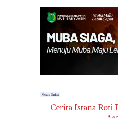
Muara Enim
Cerita Istana Roti
As