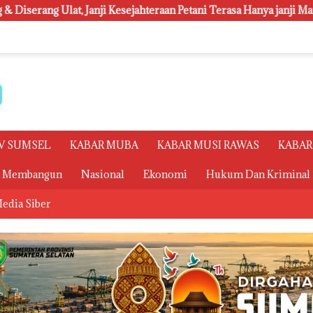
raan Petani Terasa Hanya janji Manis
Polsri Juara Umum 
V SUMSEL
KABAR MUBA
KABAR MUSI RAWAS
KABAR
a Membangun
Nasional
Ekonomi
Hukum Dan Kriminal
edia Siber