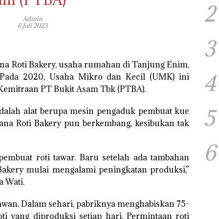
2
Admin
6 Juli 2023
3
na Roti Bakery, usaha rumahan di Tanjung Enim,
4
. Pada 2020, Usaha Mikro dan Kecil (UMK) ini
Kemitraan PT Bukit Asam Tbk (PTBA).
5
adalah alat berupa mesin pengaduk pembuat kue
stana Roti Bakery pun berkembang, kesibukan tak
6
embuat roti tawar. Baru setelah ada tambahan
 Bakery mulai mengalami peningkatan produksi,”
a Wati.
yawan. Dalam sehari, pabriknya menghabiskan 75-
oti yang diproduksi setiap hari. Permintaan roti