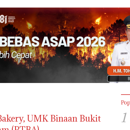
Pop
1
 Bakery, UMK Binaan Bukit
am (PTBA)