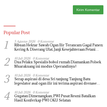
Popular Post
1
5 Agustus 2026
0 Komentar
Ribuan Hektar Sawah Ogan Ilir Terancam Gagal Panen:
Kering & Diserang Ulat, Janji Kesejahteraan Petani
Terasa Hanya janji Manis
2
10 Juli 2026
0 Komentar
Dua Pelaku Spesialis bobol rumah Diamankan Polsek
Muarakuang ini modus Operandinya !
3
10 Juli 2026
0 Komentar
Serap aspirasi di desa Sri tanjung Tanjung Batu
legeslator asal ogan ilir ini terima aspirasi drenase
jalan propinsi tersumbat sebakan banjir jika musim
4
hujan
10 Juli 2026
0 Komentar
Gugatan Dimenangkan, PWI Pusat Resmi Batalkan
Hasil Konferkap PWI OKU Selatan