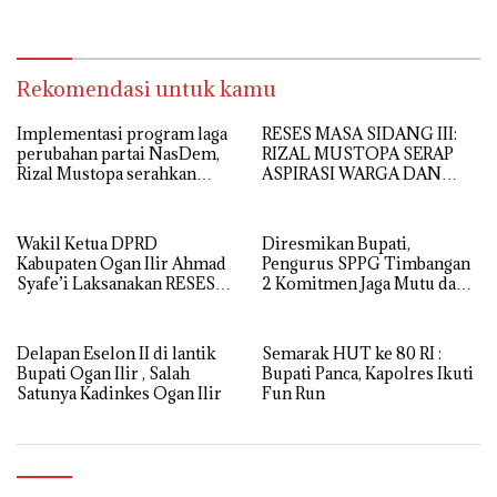
Rekomendasi untuk kamu
Implementasi program laga
RESES MASA SIDANG III:
perubahan partai NasDem,
RIZAL MUSTOPA SERAP
Rizal Mustopa serahkan
ASPIRASI WARGA DAN
bantuan rehabilitasi masjid
SEKOLAH, REALISASIKAN
nurul huda
REHAB MASJID NURUL
HUDA
Wakil Ketua DPRD
Diresmikan Bupati,
Kabupaten Ogan Ilir Ahmad
Pengurus SPPG Timbangan
Syafe’i Laksanakan RESES
2 Komitmen Jaga Mutu dan
MASA SIDANG III TAHUN
Kualitas MBG
Anggaran 2026, Tampung
Langsung Aspirasi
Delapan Eselon II di lantik
Semarak HUT ke 80 RI :
Masyarakat
Bupati Ogan Ilir , Salah
Bupati Panca, Kapolres Ikuti
Satunya Kadinkes Ogan Ilir
Fun Run