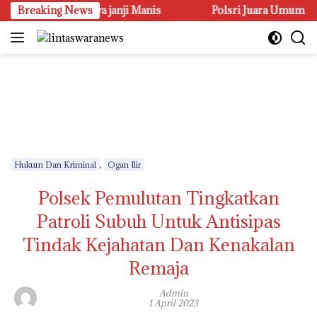
Langsung
i Terasa Hanya janji Manis
Breaking News
Polsri Juara Umum PORSENI X
ke
konten
,
Hukum Dan Kriminal
Ogan Ilir
Polsek Pemulutan Tingkatkan
Patroli Subuh Untuk Antisipas
Tindak Kejahatan Dan Kenakalan
Remaja
Admin
1 April 2023