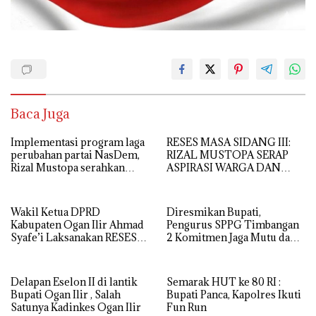
Baca Juga
Implementasi program laga
RESES MASA SIDANG III:
perubahan partai NasDem,
RIZAL MUSTOPA SERAP
Rizal Mustopa serahkan
ASPIRASI WARGA DAN
bantuan rehabilitasi masjid
SEKOLAH, REALISASIKAN
nurul huda
REHAB MASJID NURUL
HUDA
Wakil Ketua DPRD
Diresmikan Bupati,
Kabupaten Ogan Ilir Ahmad
Pengurus SPPG Timbangan
Syafe’i Laksanakan RESES
2 Komitmen Jaga Mutu dan
MASA SIDANG III TAHUN
Kualitas MBG
Anggaran 2026, Tampung
Langsung Aspirasi
Delapan Eselon II di lantik
Semarak HUT ke 80 RI :
Masyarakat
Bupati Ogan Ilir , Salah
Bupati Panca, Kapolres Ikuti
Satunya Kadinkes Ogan Ilir
Fun Run