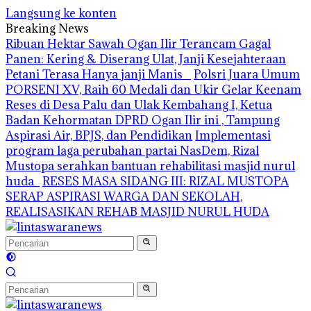
Langsung ke konten
Breaking News
Ribuan Hektar Sawah Ogan Ilir Terancam Gagal
Panen: Kering & Diserang Ulat, Janji Kesejahteraan
Petani Terasa Hanya janji Manis
Polsri Juara Umum
PORSENI XV, Raih 60 Medali dan Ukir Gelar Keenam
Reses di Desa Palu dan Ulak Kembahang I, Ketua
Badan Kehormatan DPRD Ogan Ilir ini , Tampung
Aspirasi Air, BPJS, dan Pendidikan
Implementasi
program laga perubahan partai NasDem, Rizal
Mustopa serahkan bantuan rehabilitasi masjid nurul
huda
RESES MASA SIDANG III: RIZAL MUSTOPA
SERAP ASPIRASI WARGA DAN SEKOLAH,
REALISASIKAN REHAB MASJID NURUL HUDA