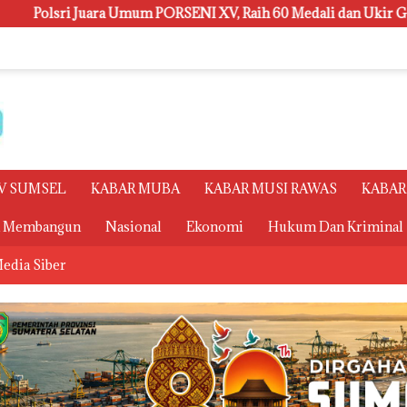
ORSENI XV, Raih 60 Medali dan Ukir Gelar Keenam
Rese
V SUMSEL
KABAR MUBA
KABAR MUSI RAWAS
KABAR
a Membangun
Nasional
Ekonomi
Hukum Dan Kriminal
edia Siber