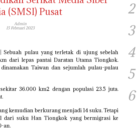
2
ia (SMSI) Pusat
Admin
3
15 Februari 2023
4
| Sebuah pulau yang terletak di ujung sebelah
 km dari lepas pantai Daratan Utama Tiongkok.
ma dinamakan Taiwan dan sejumlah pulau-pulau
5
sekitar 36.000 km2 dengan populasi 23.5 juta.
6
t.
yang kemudian berkurang menjadi 14 suku. Tetapi
l dari suku Han Tiongkok yang bermigrasi ke
0-an.