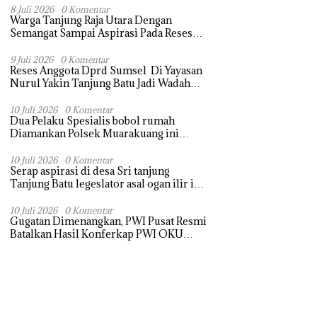
Terasa Hanya janji Manis
8 Juli 2026
0 Komentar
Warga Tanjung Raja Utara Dengan
Semangat Sampai Aspirasi Pada Reses
Sang Legeslator kembanggaan Mereka
Sebagian Aspirasi langsung di Kabulkan
9 Juli 2026
0 Komentar
Reses Anggota Dprd Sumsel Di Yayasan
dan Segera di realisaikan
Nurul Yakin Tanjung Batu Jadi Wadah
Aspirasi, Perkuat Sinergi
Pembangunan Sejumlah Aspirasi di
10 Juli 2026
0 Komentar
Dua Pelaku Spesialis bobol rumah
sampaikan warga
Diamankan Polsek Muarakuang ini
modus Operandinya !
10 Juli 2026
0 Komentar
Serap aspirasi di desa Sri tanjung
Tanjung Batu legeslator asal ogan ilir ini
terima aspirasi drenase jalan propinsi
tersumbat sebakan banjir jika musim
10 Juli 2026
0 Komentar
Gugatan Dimenangkan, PWI Pusat Resmi
hujan
Batalkan Hasil Konferkap PWI OKU
Selatan