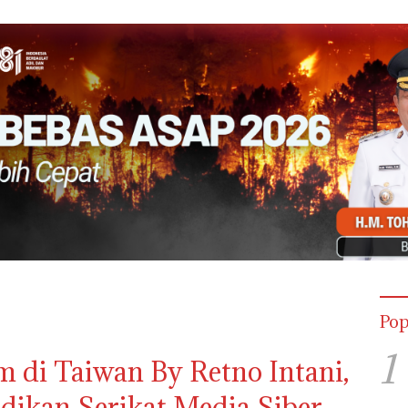
Pop
1
 di Taiwan By Retno Intani,
dikan Serikat Media Siber