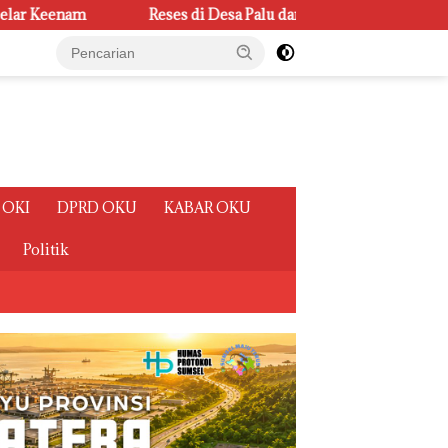
s di Desa Palu dan Ulak Kembahang I, Ketua Badan Kehormatan DPR
 OKI
DPRD OKU
KABAR OKU
Politik