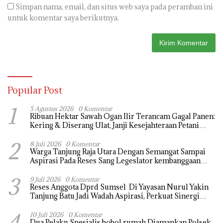
Simpan nama, email, dan situs web saya pada peramban ini
untuk komentar saya berikutnya.
Popular Post
1
5 Agustus 2026
0 Komentar
Ribuan Hektar Sawah Ogan Ilir Terancam Gagal Panen:
Kering & Diserang Ulat, Janji Kesejahteraan Petani
Terasa Hanya janji Manis
2
8 Juli 2026
0 Komentar
Warga Tanjung Raja Utara Dengan Semangat Sampai
Aspirasi Pada Reses Sang Legeslator kembanggaan
Mereka Sebagian Aspirasi langsung di Kabulkan dan
3
Segera di realisaikan
9 Juli 2026
0 Komentar
Reses Anggota Dprd Sumsel Di Yayasan Nurul Yakin
Tanjung Batu Jadi Wadah Aspirasi, Perkuat Sinergi
Pembangunan Sejumlah Aspirasi di sampaikan warga
4
10 Juli 2026
0 Komentar
Dua Pelaku Spesialis bobol rumah Diamankan Polsek