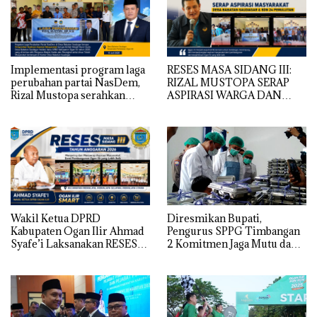
Implementasi program laga
RESES MASA SIDANG III:
perubahan partai NasDem,
RIZAL MUSTOPA SERAP
Rizal Mustopa serahkan
ASPIRASI WARGA DAN
bantuan rehabilitasi masjid
SEKOLAH, REALISASIKAN
nurul huda
REHAB MASJID NURUL
HUDA
Wakil Ketua DPRD
Diresmikan Bupati,
Kabupaten Ogan Ilir Ahmad
Pengurus SPPG Timbangan
Syafe’i Laksanakan RESES
2 Komitmen Jaga Mutu dan
MASA SIDANG III TAHUN
Kualitas MBG
Anggaran 2026, Tampung
Langsung Aspirasi
Masyarakat