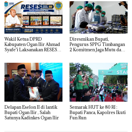
HUDA
Wakil Ketua DPRD
Diresmikan Bupati,
Kabupaten Ogan Ilir Ahmad
Pengurus SPPG Timbangan
Syafe’i Laksanakan RESES
2 Komitmen Jaga Mutu dan
MASA SIDANG III TAHUN
Kualitas MBG
Anggaran 2026, Tampung
Langsung Aspirasi
Masyarakat
Semarak HUT ke 80 RI :
Delapan Eselon II di lantik
Bupati Panca, Kapolres Ikuti
Bupati Ogan Ilir , Salah
Fun Run
Satunya Kadinkes Ogan Ilir