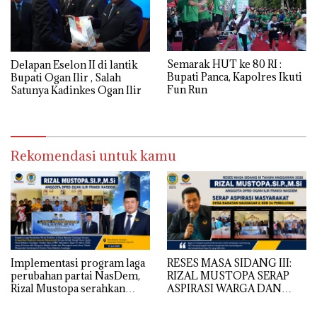
Semarak HUT ke 80 RI :
Delapan Eselon II di lantik
Bupati Panca, Kapolres Ikuti
Bupati Ogan Ilir , Salah
Fun Run
Satunya Kadinkes Ogan Ilir
Rekomendasi untuk kamu
Implementasi program laga
RESES MASA SIDANG III:
perubahan partai NasDem,
RIZAL MUSTOPA SERAP
Rizal Mustopa serahkan
ASPIRASI WARGA DAN
bantuan rehabilitasi masjid
SEKOLAH, REALISASIKAN
nurul huda
REHAB MASJID NURUL