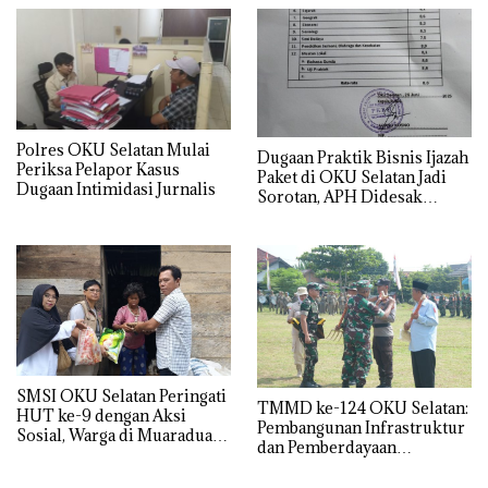
Polres OKU Selatan Mulai
Dugaan Praktik Bisnis Ijazah
Periksa Pelapor Kasus
Paket di OKU Selatan Jadi
Dugaan Intimidasi Jurnalis
Sorotan, APH Didesak
Turun Tangan
SMSI OKU Selatan Peringati
TMMD ke-124 OKU Selatan:
HUT ke-9 dengan Aksi
Pembangunan Infrastruktur
Sosial, Warga di Muaradua
dan Pemberdayaan
Terima Sembako
Masyarakat Berjalan Sukses