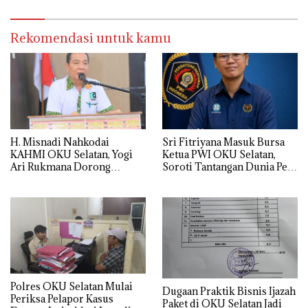
Rekomendasi untuk kamu
H. Misnadi Nahkodai
Sri Fitriyana Masuk Bursa
KAHMI OKU Selatan, Yogi
Ketua PWI OKU Selatan,
Ari Rukmana Dorong
Soroti Tantangan Dunia Pers
Organisasi Lebih Progresif
Daerah
Polres OKU Selatan Mulai
Dugaan Praktik Bisnis Ijazah
Periksa Pelapor Kasus
Paket di OKU Selatan Jadi