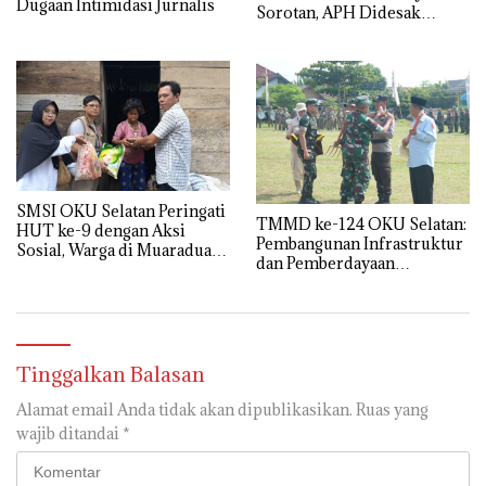
Dugaan Intimidasi Jurnalis
Sorotan, APH Didesak
Turun Tangan
SMSI OKU Selatan Peringati
TMMD ke-124 OKU Selatan:
HUT ke-9 dengan Aksi
Pembangunan Infrastruktur
Sosial, Warga di Muaradua
dan Pemberdayaan
Terima Sembako
Masyarakat Berjalan Sukses
Tinggalkan Balasan
Alamat email Anda tidak akan dipublikasikan.
Ruas yang
wajib ditandai
*