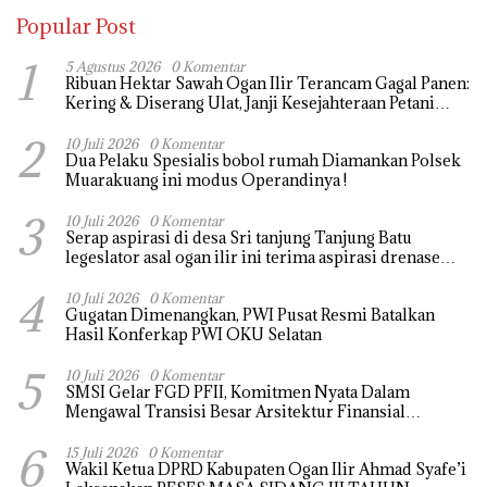
Popular Post
1
5 Agustus 2026
0 Komentar
Ribuan Hektar Sawah Ogan Ilir Terancam Gagal Panen:
Kering & Diserang Ulat, Janji Kesejahteraan Petani
Terasa Hanya janji Manis
2
10 Juli 2026
0 Komentar
Dua Pelaku Spesialis bobol rumah Diamankan Polsek
Muarakuang ini modus Operandinya !
3
10 Juli 2026
0 Komentar
Serap aspirasi di desa Sri tanjung Tanjung Batu
legeslator asal ogan ilir ini terima aspirasi drenase
jalan propinsi tersumbat sebakan banjir jika musim
4
hujan
10 Juli 2026
0 Komentar
Gugatan Dimenangkan, PWI Pusat Resmi Batalkan
Hasil Konferkap PWI OKU Selatan
5
10 Juli 2026
0 Komentar
SMSI Gelar FGD PFII, Komitmen Nyata Dalam
Mengawal Transisi Besar Arsitektur Finansial
Nasional
6
15 Juli 2026
0 Komentar
Wakil Ketua DPRD Kabupaten Ogan Ilir Ahmad Syafe’i