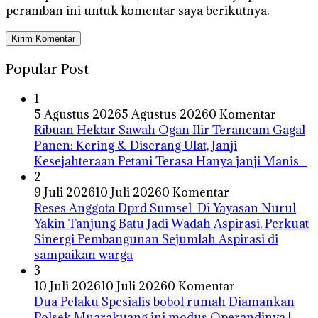
peramban ini untuk komentar saya berikutnya.
Popular Post
1
5 Agustus 2026
5 Agustus 2026
0 Komentar
Ribuan Hektar Sawah Ogan Ilir Terancam Gagal
Panen: Kering & Diserang Ulat, Janji
Kesejahteraan Petani Terasa Hanya janji Manis
2
9 Juli 2026
10 Juli 2026
0 Komentar
Reses Anggota Dprd Sumsel Di Yayasan Nurul
Yakin Tanjung Batu Jadi Wadah Aspirasi, Perkuat
Sinergi Pembangunan Sejumlah Aspirasi di
sampaikan warga
3
10 Juli 2026
10 Juli 2026
0 Komentar
Dua Pelaku Spesialis bobol rumah Diamankan
Polsek Muarakuang ini modus Operandinya !