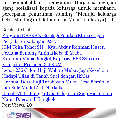
Ia menambahkan, momentum Harganas menjadi
ajang sosialisasi kepada keluarga untuk membantu
percepatan penurunan stunting. “Menuju keluarga
bebas stunting untuk Indonesia Maju,” tandasnya.(red)
Berita Terkait
Program GASKAN: Strategi Pemkab Muba Cegah
Penyakit di Kalangan ASN
H M Toha Tohet SH – Kyai Abdur Rohman Husen
Perkuat Benteng Antinarkoba di Muba
Ekonomi Muba Bangkit, Koperasi RBS Syukuri
Kebijakan Presiden & ESDM
Lepas 236 Calon Haji, Wabup Muba : Jaga Kesehatan
Hadapi Ujian di Tanah Suci dengan Ikhlas
Herman Deru Puji Terobosan Muba, Desa Bersinar
Jadi Role Model Anti Narkoba
Bupati Muba Bangga, Dua Pelajar Ini Siap Harumkan
Nama Daerah di Bangkok
Post Views:
20