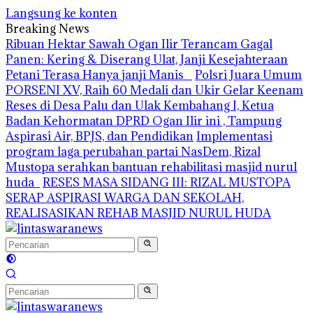
Langsung ke konten
Breaking News
Ribuan Hektar Sawah Ogan Ilir Terancam Gagal
Panen: Kering & Diserang Ulat, Janji Kesejahteraan
Petani Terasa Hanya janji Manis
Polsri Juara Umum
PORSENI XV, Raih 60 Medali dan Ukir Gelar Keenam
Reses di Desa Palu dan Ulak Kembahang I, Ketua
Badan Kehormatan DPRD Ogan Ilir ini , Tampung
Aspirasi Air, BPJS, dan Pendidikan
Implementasi
program laga perubahan partai NasDem, Rizal
Mustopa serahkan bantuan rehabilitasi masjid nurul
huda
RESES MASA SIDANG III: RIZAL MUSTOPA
SERAP ASPIRASI WARGA DAN SEKOLAH,
REALISASIKAN REHAB MASJID NURUL HUDA