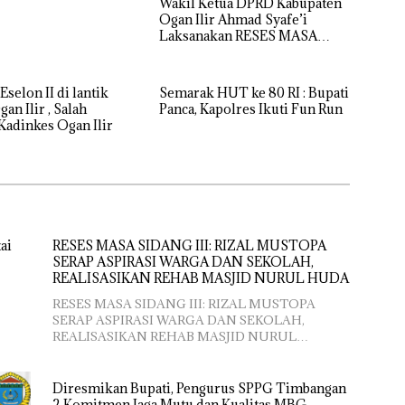
Wakil Ketua DPRD Kabupaten
Ogan Ilir Ahmad Syafe’i
Laksanakan RESES MASA
SIDANG III TAHUN Anggaran
2026, Tampung Langsung
Aspirasi Masyarakat
selon II di lantik
Semarak HUT ke 80 RI : Bupati
an Ilir , Salah
Panca, Kapolres Ikuti Fun Run
Kadinkes Ogan Ilir
ai
RESES MASA SIDANG III: RIZAL MUSTOPA
SERAP ASPIRASI WARGA DAN SEKOLAH,
REALISASIKAN REHAB MASJID NURUL HUDA
RESES MASA SIDANG III: RIZAL MUSTOPA
SERAP ASPIRASI WARGA DAN SEKOLAH,
REALISASIKAN REHAB MASJID NURUL…
Diresmikan Bupati, Pengurus SPPG Timbangan
2 Komitmen Jaga Mutu dan Kualitas MBG