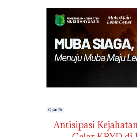
Ogan Ilir
Antisipasi Kejahata
Gelar KRYD di