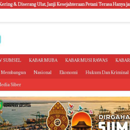
nji Kesejahteraan Petani Terasa Hanya janji Manis
Polsri
V SUMSEL
KABAR MUBA
KABAR MUSI RAWAS
KABAR
a Membangun
Nasional
Ekonomi
Hukum Dan Kriminal
edia Siber