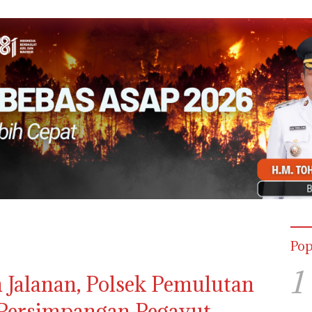
Pop
1
n Jalanan, Polsek Pemulutan
 Persimpangan Pegayut