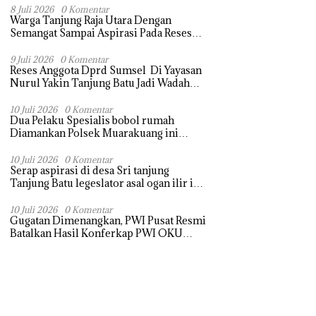
Terasa Hanya janji Manis
8 Juli 2026
0 Komentar
Warga Tanjung Raja Utara Dengan
Semangat Sampai Aspirasi Pada Reses
Sang Legeslator kembanggaan Mereka
Sebagian Aspirasi langsung di Kabulkan
9 Juli 2026
0 Komentar
Reses Anggota Dprd Sumsel Di Yayasan
dan Segera di realisaikan
Nurul Yakin Tanjung Batu Jadi Wadah
Aspirasi, Perkuat Sinergi
Pembangunan Sejumlah Aspirasi di
10 Juli 2026
0 Komentar
Dua Pelaku Spesialis bobol rumah
sampaikan warga
Diamankan Polsek Muarakuang ini
modus Operandinya !
10 Juli 2026
0 Komentar
Serap aspirasi di desa Sri tanjung
Tanjung Batu legeslator asal ogan ilir ini
terima aspirasi drenase jalan propinsi
tersumbat sebakan banjir jika musim
10 Juli 2026
0 Komentar
Gugatan Dimenangkan, PWI Pusat Resmi
hujan
Batalkan Hasil Konferkap PWI OKU
Selatan