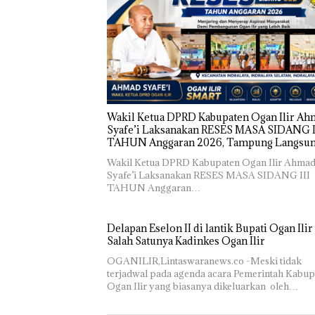
Wakil Ketua DPRD Kabupaten Ogan Ilir A
Syafe’i Laksanakan RESES MASA SIDANG I
TAHUN Anggaran 2026, Tampung Langsu
Aspirasi Masyarakat
Wakil Ketua DPRD Kabupaten Ogan Ilir Ahma
Syafe’i Laksanakan RESES MASA SIDANG III
TAHUN Anggaran…
Delapan Eselon II di lantik Bupati Ogan Ilir 
Salah Satunya Kadinkes Ogan Ilir
OGANILIR,Lintaswaranews.co -Meski tidak
terjadwal pada agenda acara Pemerintah Kabup
Ogan Ilir yang biasanya dikeluarkan oleh…