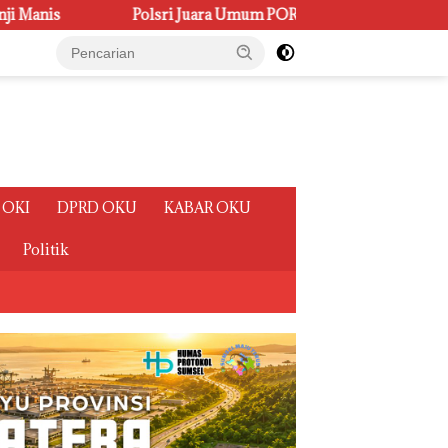
 Juara Umum PORSENI XV, Raih 60 Medali dan Ukir Gelar Keena
 OKI
DPRD OKU
KABAR OKU
Politik