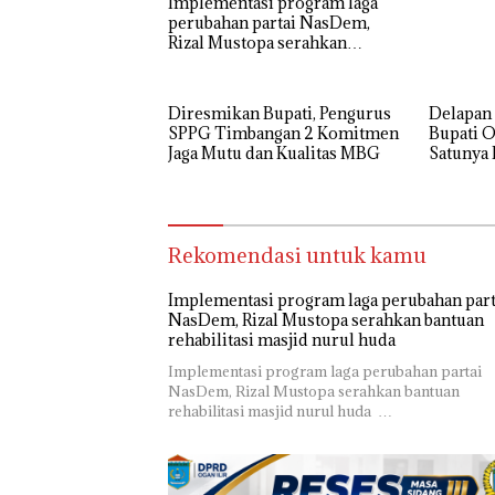
Implementasi program laga
perubahan partai NasDem,
Rizal Mustopa serahkan
bantuan rehabilitasi masjid
nurul huda
Diresmikan Bupati, Pengurus
Delapan E
SPPG Timbangan 2 Komitmen
Bupati Og
Jaga Mutu dan Kualitas MBG
Satunya 
Rekomendasi untuk kamu
Implementasi program laga perubahan part
NasDem, Rizal Mustopa serahkan bantuan
rehabilitasi masjid nurul huda
Implementasi program laga perubahan partai
NasDem, Rizal Mustopa serahkan bantuan
rehabilitasi masjid nurul huda …