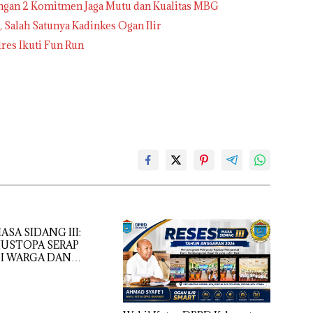
ngan 2 Komitmen Jaga Mutu dan Kualitas MBG
 , Salah Satunya Kadinkes Ogan Ilir
lres Ikuti Fun Run
ASA SIDANG III:
MUSTOPA SERAP
SI WARGA DAN
H, REALISASIKAN
MASJID NURUL