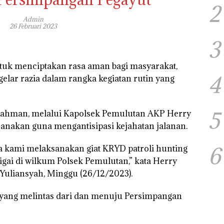
2
Admin
26 Februari 2023
3
uk menciptakan rasa aman bagi masyarakat,
4
elar razia dalam rangka kegiatan rutin yang
5
Rahman, melalui Kapolsek Pemulutan AKP Herry
anakan guna mengantisipasi kejahatan jalanan.
6
a kami melaksanakan giat KRYD patroli hunting
gai di wilkum Polsek Pemulutan,” kata Herry
 Yuliansyah, Minggu (26/12/2023).
yang melintas dari dan menuju Persimpangan