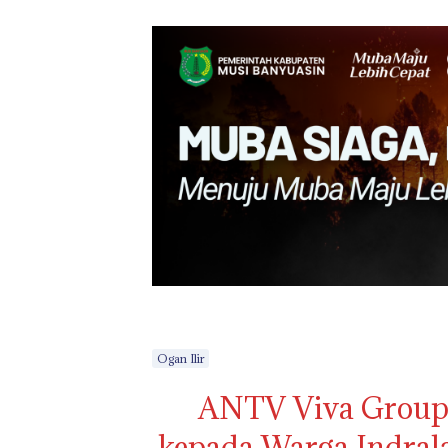
Ogan Ilir
ANTV Viva Group 
kepada Warga Indral