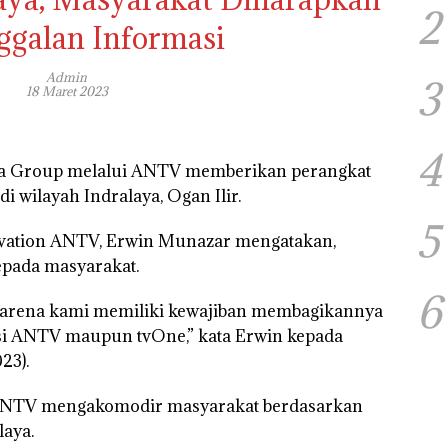
2
ggalan Informasi
Admin
3
18 Maret 2023
4
va Group melalui ANTV memberikan perangkat
di wilayah Indralaya, Ogan Ilir.
5
ation ANTV, Erwin Munazar mengatakan,
epada masyarakat.
6
a karena kami memiliki kewajiban membagikannya
sisi ANTV maupun tvOne,” kata Erwin kepada
23).
i, ANTV mengakomodir masyarakat berdasarkan
laya.