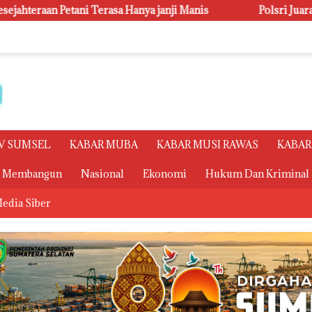
a janji Manis
Polsri Juara Umum PORSENI XV, Raih 60 M
V SUMSEL
KABAR MUBA
KABAR MUSI RAWAS
KABAR
a Membangun
Nasional
Ekonomi
Hukum Dan Kriminal
edia Siber