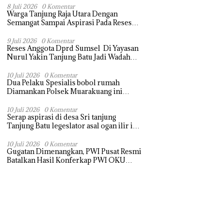
Terasa Hanya janji Manis
8 Juli 2026
0 Komentar
Warga Tanjung Raja Utara Dengan
Semangat Sampai Aspirasi Pada Reses
Sang Legeslator kembanggaan Mereka
Sebagian Aspirasi langsung di Kabulkan
9 Juli 2026
0 Komentar
Reses Anggota Dprd Sumsel Di Yayasan
dan Segera di realisaikan
Nurul Yakin Tanjung Batu Jadi Wadah
Aspirasi, Perkuat Sinergi
Pembangunan Sejumlah Aspirasi di
10 Juli 2026
0 Komentar
Dua Pelaku Spesialis bobol rumah
sampaikan warga
Diamankan Polsek Muarakuang ini
modus Operandinya !
10 Juli 2026
0 Komentar
Serap aspirasi di desa Sri tanjung
Tanjung Batu legeslator asal ogan ilir ini
terima aspirasi drenase jalan propinsi
tersumbat sebakan banjir jika musim
10 Juli 2026
0 Komentar
Gugatan Dimenangkan, PWI Pusat Resmi
hujan
Batalkan Hasil Konferkap PWI OKU
Selatan