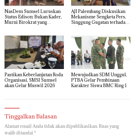
NasDem Sumsel Luruskan
AJI Palembang Diskusikan
Status Edison: Bukan Kader,
Mekanisme Sengketa Pers,
Murni Birokrat yang
Singgung Gugatan terhadap
Diusung Bersama PDIP dan
25 Media di Sumsel
Golkar
Pastikan Keberlanjutan Roda
Mewujudkan SDM Unggul,
Organisasi, SMSI Sumsel
PTBA Gelar Pembinaan
akan Gelar Muswil 2026
Karakter Siswa BMC Ring 1
Tinggalkan Balasan
Alamat email Anda tidak akan dipublikasikan.
Ruas yang
wajib ditandai
*