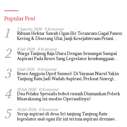
Popular Post
1
5 Agustus 2026
0 Komentar
Ribuan Hektar Sawah Ogan Ilir Terancam Gagal Panen:
Kering & Diserang Ulat, Janji Kesejahteraan Petani
Terasa Hanya janji Manis
2
8 Juli 2026
0 Komentar
Warga Tanjung Raja Utara Dengan Semangat Sampai
Aspirasi Pada Reses Sang Legeslator kembanggaan
Mereka Sebagian Aspirasi langsung di Kabulkan dan
3
Segera di realisaikan
9 Juli 2026
0 Komentar
Reses Anggota Dprd Sumsel Di Yayasan Nurul Yakin
Tanjung Batu Jadi Wadah Aspirasi, Perkuat Sinergi
Pembangunan Sejumlah Aspirasi di sampaikan warga
4
10 Juli 2026
0 Komentar
Dua Pelaku Spesialis bobol rumah Diamankan Polsek
Muarakuang ini modus Operandinya !
5
10 Juli 2026
0 Komentar
Serap aspirasi di desa Sri tanjung Tanjung Batu
legeslator asal ogan ilir ini terima aspirasi drenase
jalan propinsi tersumbat sebakan banjir jika musim