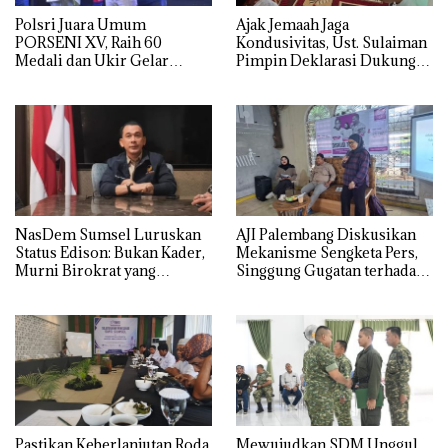
Polsri Juara Umum
Ajak Jemaah Jaga
PORSENI XV, Raih 60
Kondusivitas, Ust. Sulaiman
Medali dan Ukir Gelar
Pimpin Deklarasi Dukung
Keenam
Polri di Palembang
NasDem Sumsel Luruskan
AJI Palembang Diskusikan
Status Edison: Bukan Kader,
Mekanisme Sengketa Pers,
Murni Birokrat yang
Singgung Gugatan terhadap
Diusung Bersama PDIP dan
25 Media di Sumsel
Golkar
Pastikan Keberlanjutan Roda
Mewujudkan SDM Unggul,