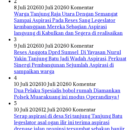
2
8 Juli 2026
10 Juli 2026
0 Komentar
Warga Tanjung Raja Utara Dengan Semangat
Sampai Aspirasi Pada Reses Sang Legeslator
kembanggaan Mereka Sebagian Aspirasi
langsung di Kabulkan dan Segera di realisaikan
3
9 Juli 2026
10 Juli 2026
0 Komentar
Reses Anggota Dprd Sumsel Di Yayasan Nurul
Yakin Tanjung Batu Jadi Wadah Aspirasi, Perkuat
Sinergi Pembangunan Sejumlah Aspirasi di
sampaikan warga
4
10 Juli 2026
10 Juli 2026
0 Komentar
Dua Pelaku Spesialis bobol rumah Diamankan
Polsek Muarakuang ini modus Operandinya !
5
10 Juli 2026
12 Juli 2026
0 Komentar
Serap aspirasi di desa Sri tanjung Tanjung Batu
legeslator asal ogan ilir ini terima aspirasi
drenase jalan propinsi tersumbat sebakan banjir