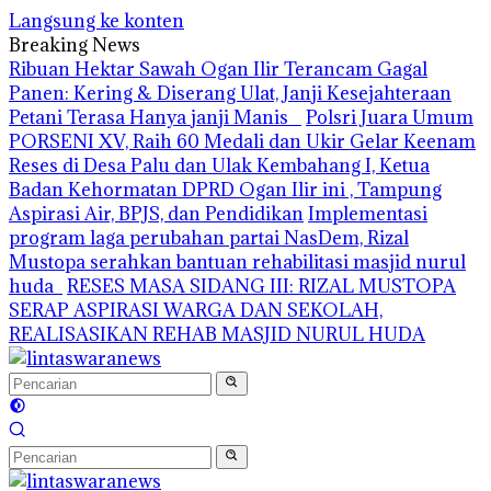
Langsung ke konten
Breaking News
Ribuan Hektar Sawah Ogan Ilir Terancam Gagal
Panen: Kering & Diserang Ulat, Janji Kesejahteraan
Petani Terasa Hanya janji Manis
Polsri Juara Umum
PORSENI XV, Raih 60 Medali dan Ukir Gelar Keenam
Reses di Desa Palu dan Ulak Kembahang I, Ketua
Badan Kehormatan DPRD Ogan Ilir ini , Tampung
Aspirasi Air, BPJS, dan Pendidikan
Implementasi
program laga perubahan partai NasDem, Rizal
Mustopa serahkan bantuan rehabilitasi masjid nurul
huda
RESES MASA SIDANG III: RIZAL MUSTOPA
SERAP ASPIRASI WARGA DAN SEKOLAH,
REALISASIKAN REHAB MASJID NURUL HUDA