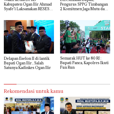
Kabupaten Ogan Ilir Ahmad
Pengurus SPPG Timbangan
Syafe’i Laksanakan RESES
2 Komitmen Jaga Mutu dan
MASA SIDANG III TAHUN
Kualitas MBG
Anggaran 2026, Tampung
Langsung Aspirasi
Masyarakat
Semarak HUT ke 80 RI :
Delapan Eselon II di lantik
Bupati Panca, Kapolres Ikuti
Bupati Ogan Ilir , Salah
Fun Run
Satunya Kadinkes Ogan Ilir
Rekomendasi untuk kamu