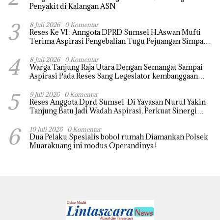
Penyakit di Kalangan ASN
3
8 Juli 2026
0 Komentar
Reses Ke VI : Anngota DPRD Sumsel H.Aswan Mufti
Terima Aspirasi Pengebalian Tugu Pejuangan Simpang
tanjung raja yang sempat di ubah, ini tanggapanya !
4
8 Juli 2026
0 Komentar
Warga Tanjung Raja Utara Dengan Semangat Sampai
Aspirasi Pada Reses Sang Legeslator kembanggaan
Mereka Sebagian Aspirasi langsung di Kabulkan dan
5
Segera di realisaikan
9 Juli 2026
0 Komentar
Reses Anggota Dprd Sumsel Di Yayasan Nurul Yakin
Tanjung Batu Jadi Wadah Aspirasi, Perkuat Sinergi
Pembangunan Sejumlah Aspirasi di sampaikan warga
6
10 Juli 2026
0 Komentar
Dua Pelaku Spesialis bobol rumah Diamankan Polsek
Muarakuang ini modus Operandinya !