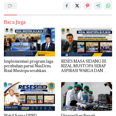
Baca Juga
Implementasi program laga
RESES MASA SIDANG III:
perubahan partai NasDem,
RIZAL MUSTOPA SERAP
Rizal Mustopa serahkan
ASPIRASI WARGA DAN
bantuan rehabilitasi masjid
SEKOLAH, REALISASIKAN
nurul huda
REHAB MASJID NURUL
HUDA
Wakil Ketua DPRD
Diresmikan Bupati,