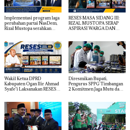
Implementasi program laga
RESES MASA SIDANG III:
perubahan partai NasDem,
RIZAL MUSTOPA SERAP
Rizal Mustopa serahkan
ASPIRASI WARGA DAN
bantuan rehabilitasi masjid
SEKOLAH, REALISASIKAN
nurul huda
REHAB MASJID NURUL
HUDA
Wakil Ketua DPRD
Diresmikan Bupati,
Kabupaten Ogan Ilir Ahmad
Pengurus SPPG Timbangan
Syafe’i Laksanakan RESES
2 Komitmen Jaga Mutu dan
MASA SIDANG III TAHUN
Kualitas MBG
Anggaran 2026, Tampung
Langsung Aspirasi
Masyarakat