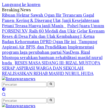
Langsung ke konten
Breaking News
Ribuan Hektar Sawah Ogan Ilir Terancam Gagal
Panen: Kering & Diserang Ulat, Janji Kesejahteraan
Petani Terasa Hanya janji Manis
Polsri Juara Umum
PORSENI XV, Raih 60 Medali dan Ukir Gelar Keenam
Reses di Desa Palu dan Ulak Kembahang I, Ketua
Badan Kehormatan DPRD Ogan Ilir ini , Tampung
Aspirasi Air, BPJS, dan Pendidikan
Implementasi
program laga perubahan partai NasDem, Rizal
Mustopa serahkan bantuan rehabilitasi masjid nurul
huda
RESES MASA SIDANG III: RIZAL MUSTOPA
SERAP ASPIRASI WARGA DAN SEKOLAH,
REALISASIKAN REHAB MASJID NURUL HUDA