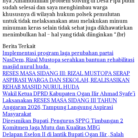
nya ,Alhamdulillah problem solving di Desa Pipa putih
sudah selesai dan saya menghimbau warga
khususnya di wilayah hukum polsek pemulutan
untuk tidak melaksanakan atau melakukan minum
minuman keras selain tidak sehat juga dikhawatirkan
menimbulkan hal – hal yang tidak diinginkan “.(br)
Berita Terkait
Implementasi program laga perubahan partai
NasDem, Rizal Mustopa serahkan bantuan rehabilitasi
masjid nurul huda
RESES MASA SIDANG III: RIZAL MUSTOPA SERAP
ASPIRASI WARGA DAN SEKOLAH, REALISASIKAN
REHAB MASJID NURUL HUDA
Wakil Ketua DPRD Kabupaten Ogan Ilir Ahmad Syafe’i
Laksanakan RESES MASA SIDANG III TAHUN
Anggaran 2026, Tampung Langsung Aspirasi
Masyarakat
Diresmikan Bupati, Pengurus SPPG Timbangan 2
Komitmen Jaga Mutu dan Kualitas MBG
Delapan Eselon II di lantik Bupati Ogan Ilir , Salah