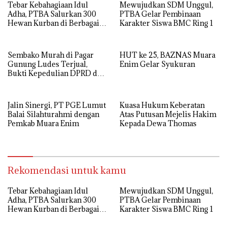
Tebar Kebahagiaan Idul
Mewujudkan SDM Unggul,
Adha, PTBA Salurkan 300
PTBA Gelar Pembinaan
Hewan Kurban di Berbagai
Karakter Siswa BMC Ring 1
Wilayah Operasional
Sembako Murah di Pagar
HUT ke 25, BAZNAS Muara
Gunung Ludes Terjual,
Enim Gelar Syukuran
Bukti Kepedulian DPRD dan
Pemdes
Jalin Sinergi, PT PGE Lumut
Kuasa Hukum Keberatan
Balai Silahturahmi dengan
Atas Putusan Mejelis Hakim
Pemkab Muara Enim
Kepada Dewa Thomas
Rekomendasi untuk kamu
Tebar Kebahagiaan Idul
Mewujudkan SDM Unggul,
Adha, PTBA Salurkan 300
PTBA Gelar Pembinaan
Hewan Kurban di Berbagai
Karakter Siswa BMC Ring 1
Wilayah Operasional