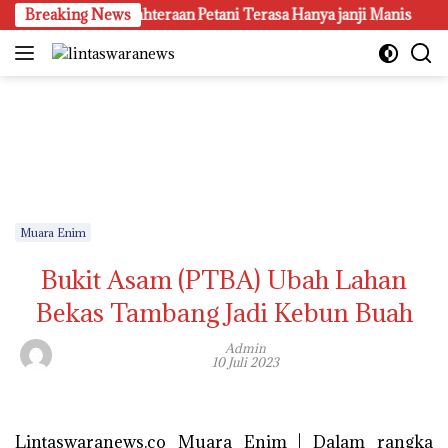
Langsung
, Janji Kesejahteraan Petani Terasa Hanya janji Manis
Breaking News
Po
ke
konten
Muara Enim
Bukit Asam (PTBA) Ubah Lahan
Bekas Tambang Jadi Kebun Buah
Admin
10 Juli 2023
Lintaswaranews.co Muara Enim | Dalam rangka