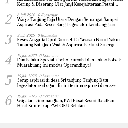
Kering & Diserang Ulat, Janji Kesejahteraan Petani
Terasa Hanya janji Manis
2
8 Juli 2026
0 Komentar
Warga Tanjung Raja Utara Dengan Semangat Sampai
Aspirasi Pada Reses Sang Legeslator kembanggaan
Mereka Sebagian Aspirasi langsung di Kabulkan dan
3
Segera di realisaikan
9 Juli 2026
0 Komentar
Reses Anggota Dprd Sumsel Di Yayasan Nurul Yakin
Tanjung Batu Jadi Wadah Aspirasi, Perkuat Sinergi
Pembangunan Sejumlah Aspirasi di sampaikan warga
4
10 Juli 2026
0 Komentar
Dua Pelaku Spesialis bobol rumah Diamankan Polsek
Muarakuang ini modus Operandinya !
5
10 Juli 2026
0 Komentar
Serap aspirasi di desa Sri tanjung Tanjung Batu
legeslator asal ogan ilir ini terima aspirasi drenase
jalan propinsi tersumbat sebakan banjir jika musim
6
hujan
10 Juli 2026
0 Komentar
Gugatan Dimenangkan, PWI Pusat Resmi Batalkan
Hasil Konferkap PWI OKU Selatan