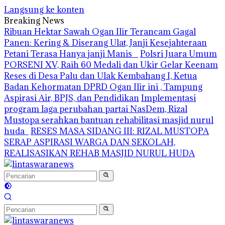
Langsung ke konten
Breaking News
Ribuan Hektar Sawah Ogan Ilir Terancam Gagal
Panen: Kering & Diserang Ulat, Janji Kesejahteraan
Petani Terasa Hanya janji Manis
Polsri Juara Umum
PORSENI XV, Raih 60 Medali dan Ukir Gelar Keenam
Reses di Desa Palu dan Ulak Kembahang I, Ketua
Badan Kehormatan DPRD Ogan Ilir ini , Tampung
Aspirasi Air, BPJS, dan Pendidikan
Implementasi
program laga perubahan partai NasDem, Rizal
Mustopa serahkan bantuan rehabilitasi masjid nurul
huda
RESES MASA SIDANG III: RIZAL MUSTOPA
SERAP ASPIRASI WARGA DAN SEKOLAH,
REALISASIKAN REHAB MASJID NURUL HUDA