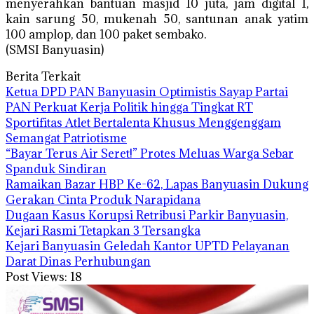
menyerahkan bantuan masjid 10 juta, jam digital 1,
kain sarung 50, mukenah 50, santunan anak yatim
100 amplop, dan 100 paket sembako.
(SMSI Banyuasin)
Berita Terkait
Ketua DPD PAN Banyuasin Optimistis Sayap Partai
PAN Perkuat Kerja Politik hingga Tingkat RT
Sportifitas Atlet Bertalenta Khusus Menggenggam
Semangat Patriotisme
“Bayar Terus Air Seret!” Protes Meluas Warga Sebar
Spanduk Sindiran
Ramaikan Bazar HBP Ke-62, Lapas Banyuasin Dukung
Gerakan Cinta Produk Narapidana
Dugaan Kasus Korupsi Retribusi Parkir Banyuasin,
Kejari Rasmi Tetapkan 3 Tersangka
Kejari Banyuasin Geledah Kantor UPTD Pelayanan
Darat Dinas Perhubungan
Post Views:
18