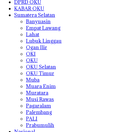
DPRD OKU
KABAR OKU
Sumatera Selatan
Banyuasin
Empat Lawang
Lahat
Lubuk Linggau
Ogan Ilir
OKI
OKU
OKU Selatan
OKU Timur
Muba
Muara Enim
Muratara
Musi Rawas
Pagaralam
Palembang
PALI
Prabumulih
Nasional