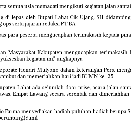
erta semua usia memadati mengikuti kegiatan jalan sant
 di lepas oleh Bupati Lahat Cik Ujang, SH didampingi 
 ops serta jajaran redaksi PT BA.
epas para peserta, mengucapkan terimakasih kepada pi
dan Masyarakat Kabupaten mengucapkan terimakasih k
ukseskan kegiatan ini,” ungkapnya.
porate Hendri Mulyono dalam keterangan Pers, meng
nyambut dan memeriahkan hari jadi BUMN ke- 25.
paten Lahat ada sejumlah door prise, acara jalan sant
awas, Empat Lawang secara serentak dan dimeriahkan 
Bio Farma menyediakan hadiah puluhan hadiah berupa Se
beruntung.(Yuni).