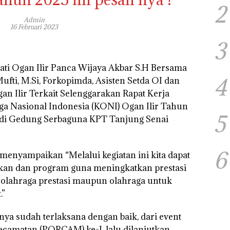
2
Admin
16 Februari 2023
3
i Ogan Ilir Panca Wijaya Akbar S.H Bersama
4
fti, M.Si, Forkopimda, Asisten Setda OI dan
n Ilir Terkait Selenggarakan Rapat Kerja
ga Nasional Indonesia (KONI) Ogan Ilir Tahun
5
 di Gedung Serbaguna KPT Tanjung Senai
6
menyampaikan “Melalui kegiatan ini kita dapat
kan dan program guna meningkatkan prestasi
k olahraga prestasi maupun olahraga untuk
.”
a sudah terlaksana dengan baik, dari event
ecamatan (PORCAM) ke-I, lalu dilanjutkan