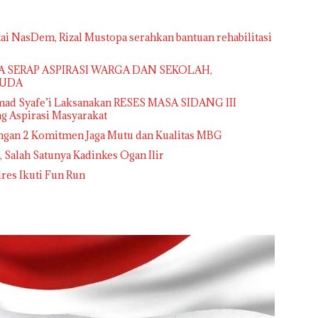
ai NasDem, Rizal Mustopa serahkan bantuan rehabilitasi
PA SERAP ASPIRASI WARGA DAN SEKOLAH,
HUDA
mad Syafe’i Laksanakan RESES MASA SIDANG III
 Aspirasi Masyarakat
ngan 2 Komitmen Jaga Mutu dan Kualitas MBG
 , Salah Satunya Kadinkes Ogan Ilir
lres Ikuti Fun Run