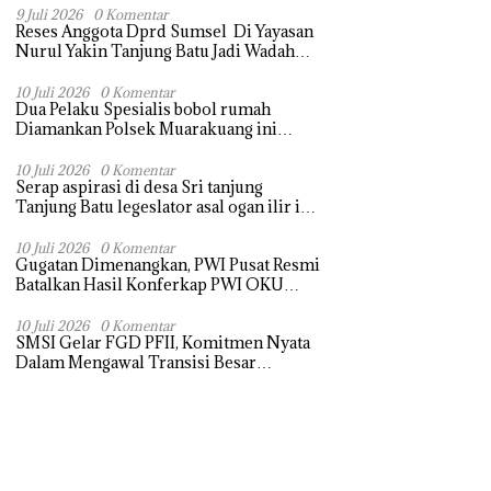
Terasa Hanya janji Manis
9 Juli 2026
0 Komentar
Reses Anggota Dprd Sumsel Di Yayasan
Nurul Yakin Tanjung Batu Jadi Wadah
Aspirasi, Perkuat Sinergi
Pembangunan Sejumlah Aspirasi di
10 Juli 2026
0 Komentar
Dua Pelaku Spesialis bobol rumah
sampaikan warga
Diamankan Polsek Muarakuang ini
modus Operandinya !
10 Juli 2026
0 Komentar
Serap aspirasi di desa Sri tanjung
Tanjung Batu legeslator asal ogan ilir ini
terima aspirasi drenase jalan propinsi
tersumbat sebakan banjir jika musim
10 Juli 2026
0 Komentar
Gugatan Dimenangkan, PWI Pusat Resmi
hujan
Batalkan Hasil Konferkap PWI OKU
Selatan
10 Juli 2026
0 Komentar
SMSI Gelar FGD PFII, Komitmen Nyata
Dalam Mengawal Transisi Besar
Arsitektur Finansial Nasional