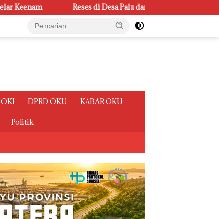
Desa Palu dan Ulak Kembahang I, Ketua Badan Kehormatan DPRD Oga
 OKI
DPRD OKU
KABAR OKU
Politik