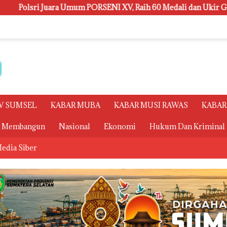
I XV, Raih 60 Medali dan Ukir Gelar Keenam
Reses di 
V SUMSEL
KABAR MUBA
KABAR MUSI RAWAS
KABAR
a Membangun
Nasional
Ekonomi
Hukum Dan Kriminal
edia Siber