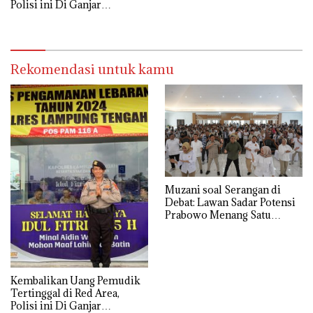
Polisi ini Di Ganjar
Penghargaan Kapolda
Lampung
Rekomendasi untuk kamu
Muzani soal Serangan di
Debat: Lawan Sadar Potensi
Prabowo Menang Satu
Putaran
Kembalikan Uang Pemudik
Tertinggal di Red Area,
Polisi ini Di Ganjar