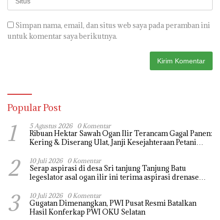
Simpan nama, email, dan situs web saya pada peramban ini
untuk komentar saya berikutnya.
Popular Post
1
5 Agustus 2026
0 Komentar
Ribuan Hektar Sawah Ogan Ilir Terancam Gagal Panen:
Kering & Diserang Ulat, Janji Kesejahteraan Petani
Terasa Hanya janji Manis
2
10 Juli 2026
0 Komentar
Serap aspirasi di desa Sri tanjung Tanjung Batu
legeslator asal ogan ilir ini terima aspirasi drenase
jalan propinsi tersumbat sebakan banjir jika musim
3
hujan
10 Juli 2026
0 Komentar
Gugatan Dimenangkan, PWI Pusat Resmi Batalkan
Hasil Konferkap PWI OKU Selatan