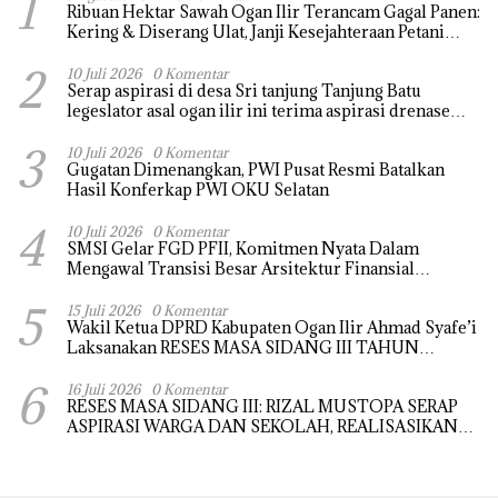
1
Ribuan Hektar Sawah Ogan Ilir Terancam Gagal Panen:
Kering & Diserang Ulat, Janji Kesejahteraan Petani
Terasa Hanya janji Manis
2
10 Juli 2026
0 Komentar
Serap aspirasi di desa Sri tanjung Tanjung Batu
legeslator asal ogan ilir ini terima aspirasi drenase
jalan propinsi tersumbat sebakan banjir jika musim
3
hujan
10 Juli 2026
0 Komentar
Gugatan Dimenangkan, PWI Pusat Resmi Batalkan
Hasil Konferkap PWI OKU Selatan
4
10 Juli 2026
0 Komentar
SMSI Gelar FGD PFII, Komitmen Nyata Dalam
Mengawal Transisi Besar Arsitektur Finansial
Nasional
5
15 Juli 2026
0 Komentar
Wakil Ketua DPRD Kabupaten Ogan Ilir Ahmad Syafe’i
Laksanakan RESES MASA SIDANG III TAHUN
Anggaran 2026, Tampung Langsung Aspirasi
6
Masyarakat
16 Juli 2026
0 Komentar
RESES MASA SIDANG III: RIZAL MUSTOPA SERAP
ASPIRASI WARGA DAN SEKOLAH, REALISASIKAN
REHAB MASJID NURUL HUDA