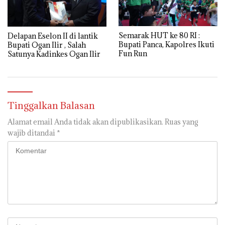
Semarak HUT ke 80 RI :
Delapan Eselon II di lantik
Bupati Panca, Kapolres Ikuti
Bupati Ogan Ilir , Salah
Fun Run
Satunya Kadinkes Ogan Ilir
Tinggalkan Balasan
Alamat email Anda tidak akan dipublikasikan.
Ruas yang
wajib ditandai
*