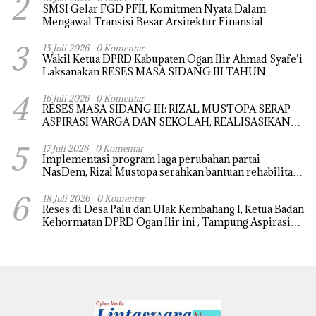
2
SMSI Gelar FGD PFII, Komitmen Nyata Dalam
Mengawal Transisi Besar Arsitektur Finansial
Nasional
3
15 Juli 2026
0 Komentar
Wakil Ketua DPRD Kabupaten Ogan Ilir Ahmad Syafe’i
Laksanakan RESES MASA SIDANG III TAHUN
Anggaran 2026, Tampung Langsung Aspirasi
4
Masyarakat
16 Juli 2026
0 Komentar
RESES MASA SIDANG III: RIZAL MUSTOPA SERAP
ASPIRASI WARGA DAN SEKOLAH, REALISASIKAN
REHAB MASJID NURUL HUDA
5
17 Juli 2026
0 Komentar
Implementasi program laga perubahan partai
NasDem, Rizal Mustopa serahkan bantuan rehabilitasi
masjid nurul huda
6
18 Juli 2026
0 Komentar
Reses di Desa Palu dan Ulak Kembahang I, Ketua Badan
Kehormatan DPRD Ogan Ilir ini , Tampung Aspirasi
Air, BPJS, dan Pendidikan