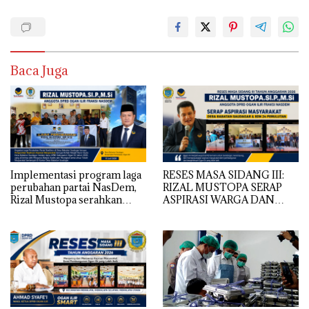
Baca Juga
Implementasi program laga
RESES MASA SIDANG III:
perubahan partai NasDem,
RIZAL MUSTOPA SERAP
Rizal Mustopa serahkan
ASPIRASI WARGA DAN
bantuan rehabilitasi masjid
SEKOLAH, REALISASIKAN
nurul huda
REHAB MASJID NURUL
HUDA