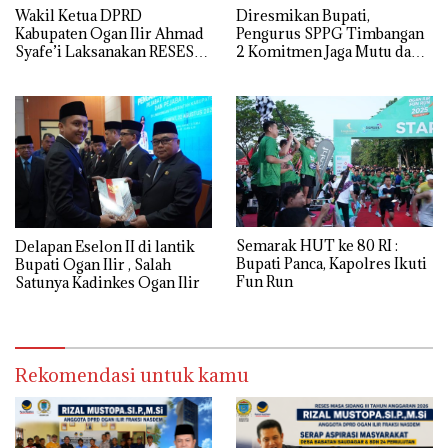
Wakil Ketua DPRD
Diresmikan Bupati,
Kabupaten Ogan Ilir Ahmad
Pengurus SPPG Timbangan
Syafe’i Laksanakan RESES
2 Komitmen Jaga Mutu dan
MASA SIDANG III TAHUN
Kualitas MBG
Anggaran 2026, Tampung
Langsung Aspirasi
Masyarakat
Semarak HUT ke 80 RI :
Delapan Eselon II di lantik
Bupati Panca, Kapolres Ikuti
Bupati Ogan Ilir , Salah
Fun Run
Satunya Kadinkes Ogan Ilir
Rekomendasi untuk kamu