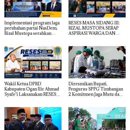
Implementasi program laga
RESES MASA SIDANG III:
perubahan partai NasDem,
RIZAL MUSTOPA SERAP
Rizal Mustopa serahkan
ASPIRASI WARGA DAN
bantuan rehabilitasi masjid
SEKOLAH, REALISASIKAN
nurul huda
REHAB MASJID NURUL
HUDA
Wakil Ketua DPRD
Diresmikan Bupati,
Kabupaten Ogan Ilir Ahmad
Pengurus SPPG Timbangan
Syafe’i Laksanakan RESES
2 Komitmen Jaga Mutu dan
MASA SIDANG III TAHUN
Kualitas MBG
Anggaran 2026, Tampung
Langsung Aspirasi
Masyarakat