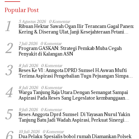
Popular Post
1
5 Agustus 2026
0 Komentar
Ribuan Hektar Sawah Ogan Ilir Terancam Gagal Panen:
Kering & Diserang Ulat, Janji Kesejahteraan Petani
Terasa Hanya janji Manis
2
7 Juli 2026
0 Komentar
Program GASKAN: Strategi Pemkab Muba Cegah
Penyakit di Kalangan ASN
3
8 Juli 2026
0 Komentar
Reses Ke VI : Anngota DPRD Sumsel H.Aswan Mufti
Terima Aspirasi Pengebalian Tugu Pejuangan Simpang
tanjung raja yang sempat di ubah, ini tanggapanya !
4
8 Juli 2026
0 Komentar
Warga Tanjung Raja Utara Dengan Semangat Sampai
Aspirasi Pada Reses Sang Legeslator kembanggaan
Mereka Sebagian Aspirasi langsung di Kabulkan dan
5
Segera di realisaikan
9 Juli 2026
0 Komentar
Reses Anggota Dprd Sumsel Di Yayasan Nurul Yakin
Tanjung Batu Jadi Wadah Aspirasi, Perkuat Sinergi
Pembangunan Sejumlah Aspirasi di sampaikan warga
6
10 Juli 2026
0 Komentar
Dua Pelaku Spesialis bobol rumah Diamankan Polsek