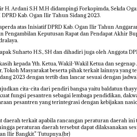
 H. Ardani S.H M.H didampingi Forkopimda, Sekda Ogan Il
I DPRD Kab. Ogan Ilir Tahun Sidang 2023.
perda atas Inisiatif DPRD Kab. Ogan Ilir Tahun Anggar
Pengambilan Keputusan Rapat dan Pendapat Akhir Bupati
ralaya.
pak Suharto H.S., SH dan dihadiri juga oleh Anggota DPRD
kasih kepada Yth. Ketua, Wakil-Wakil Ketua dan segena
, Tokoh Masyarakat beserta pihak terkait lainnya yang 
ang 2023 dengan tertib dan lancar sesuai dengan jadwal 
udkan cita-cita dari pendiri bangsa yaitu baldatun tha
at fungsi pesantren sebagai lembaga pendidikan, dak
aan pesantren yang terintegrasi dengan kebijakan nasion
daerah terkait apabila rancangan peraturan daerah ini
ingga peraturan daerah tersebut dapat dilaksanakan ses
Ilir Bangkit.” Tutupnya.(br)