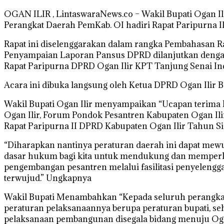
OGAN ILIR , LintaswaraNews.co – Wakil Bupati Ogan Ilir
Perangkat Daerah PemKab. OI hadiri Rapat Paripurna I
Rapat ini diselenggarakan dalam rangka Pembahasan Ra
Penyampaian Laporan Pansus DPRD dilanjutkan dengan 
Rapat Paripurna DPRD Ogan Ilir KPT Tanjung Senai Ind
Acara ini dibuka langsung oleh Ketua DPRD Ogan Ilir Ba
Wakil Bupati Ogan Ilir menyampaikan “Ucapan terima 
Ogan Ilir, Forum Pondok Pesantren Kabupaten Ogan Ilir
Rapat Paripurna II DPRD Kabupaten Ogan Ilir Tahun Sid
“Diharapkan nantinya peraturan daerah ini dapat mewuj
dasar hukum bagi kita untuk mendukung dan memperku
pengembangan pesantren melalui fasilitasi penyelenggar
terwujud.” Ungkapnya
Wakil Bupati Menambahkan “Kepada seluruh perangkat 
peraturan pelaksanaannya berupa peraturan bupati, seh
pelaksanaan pembangunan disegala bidang menuju Ogan 