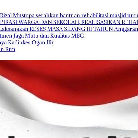
Rizal Mustopa serahkan bantuan rehabilitasi masjid nu
ASPIRASI WARGA DAN SEKOLAH, REALISASIKAN REH
’i Laksanakan RESES MASA SIDANG III TAHUN Anggaran
tmen Jaga Mutu dan Kualitas MBG
unya Kadinkes Ogan Ilir
Fun Run