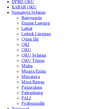
DPRD OKU
KABAR OKU
Sumatera Selatan
Banyuasin
Empat Lawang
Lahat
Lubuk Linggau
Ogan Ilir
OKI
OKU
OKU Selatan
OKU Timur
Muba
Muara Enim
Muratara
Musi Rawas
Pagaralam
Palembang
PALI
Prabumulih
Nasional