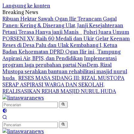
Langsung ke konten
Breaking News
Ribuan Hektar Sawah Ogan Ilir Terancam Gagal
Panen: Kering & Diserang Ulat, Janji Kesejahteraan
Petani Terasa Hanya janji Manis
Polsri Juara Umum
PORSENI XV, Raih 60 Medali dan Ukir Gelar Keenam
Reses di Desa Palu dan Ulak Kembahang I, Ketua
Badan Kehormatan DPRD Ogan Ilir ini , Tampung
Aspirasi Air, BPJS, dan Pendidikan
Implementasi
program laga perubahan partai NasDem, Rizal
Mustopa serahkan bantuan rehabilitasi masjid nurul
huda
RESES MASA SIDANG III: RIZAL MUSTOPA
SERAP ASPIRASI WARGA DAN SEKOLAH,
REALISASIKAN REHAB MASJID NURUL HUDA