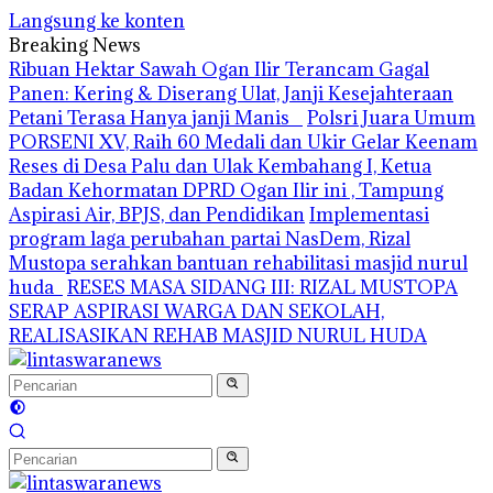
Langsung ke konten
Breaking News
Ribuan Hektar Sawah Ogan Ilir Terancam Gagal
Panen: Kering & Diserang Ulat, Janji Kesejahteraan
Petani Terasa Hanya janji Manis
Polsri Juara Umum
PORSENI XV, Raih 60 Medali dan Ukir Gelar Keenam
Reses di Desa Palu dan Ulak Kembahang I, Ketua
Badan Kehormatan DPRD Ogan Ilir ini , Tampung
Aspirasi Air, BPJS, dan Pendidikan
Implementasi
program laga perubahan partai NasDem, Rizal
Mustopa serahkan bantuan rehabilitasi masjid nurul
huda
RESES MASA SIDANG III: RIZAL MUSTOPA
SERAP ASPIRASI WARGA DAN SEKOLAH,
REALISASIKAN REHAB MASJID NURUL HUDA