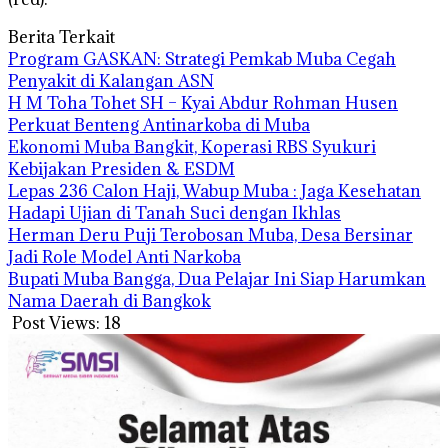
Berita Terkait
Program GASKAN: Strategi Pemkab Muba Cegah
Penyakit di Kalangan ASN
H M Toha Tohet SH – Kyai Abdur Rohman Husen
Perkuat Benteng Antinarkoba di Muba
Ekonomi Muba Bangkit, Koperasi RBS Syukuri
Kebijakan Presiden & ESDM
Lepas 236 Calon Haji, Wabup Muba : Jaga Kesehatan
Hadapi Ujian di Tanah Suci dengan Ikhlas
Herman Deru Puji Terobosan Muba, Desa Bersinar
Jadi Role Model Anti Narkoba
Bupati Muba Bangga, Dua Pelajar Ini Siap Harumkan
Nama Daerah di Bangkok
Post Views:
18