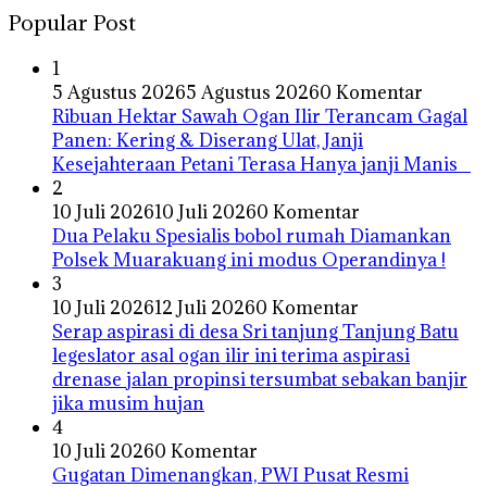
Popular Post
1
5 Agustus 2026
5 Agustus 2026
0 Komentar
Ribuan Hektar Sawah Ogan Ilir Terancam Gagal
Panen: Kering & Diserang Ulat, Janji
Kesejahteraan Petani Terasa Hanya janji Manis
2
10 Juli 2026
10 Juli 2026
0 Komentar
Dua Pelaku Spesialis bobol rumah Diamankan
Polsek Muarakuang ini modus Operandinya !
3
10 Juli 2026
12 Juli 2026
0 Komentar
Serap aspirasi di desa Sri tanjung Tanjung Batu
legeslator asal ogan ilir ini terima aspirasi
drenase jalan propinsi tersumbat sebakan banjir
jika musim hujan
4
10 Juli 2026
0 Komentar
Gugatan Dimenangkan, PWI Pusat Resmi