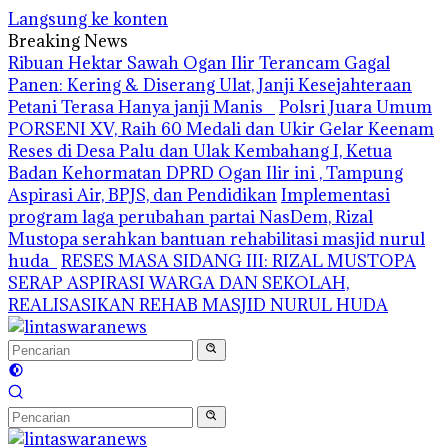
Langsung ke konten
Breaking News
Ribuan Hektar Sawah Ogan Ilir Terancam Gagal
Panen: Kering & Diserang Ulat, Janji Kesejahteraan
Petani Terasa Hanya janji Manis
Polsri Juara Umum
PORSENI XV, Raih 60 Medali dan Ukir Gelar Keenam
Reses di Desa Palu dan Ulak Kembahang I, Ketua
Badan Kehormatan DPRD Ogan Ilir ini , Tampung
Aspirasi Air, BPJS, dan Pendidikan
Implementasi
program laga perubahan partai NasDem, Rizal
Mustopa serahkan bantuan rehabilitasi masjid nurul
huda
RESES MASA SIDANG III: RIZAL MUSTOPA
SERAP ASPIRASI WARGA DAN SEKOLAH,
REALISASIKAN REHAB MASJID NURUL HUDA