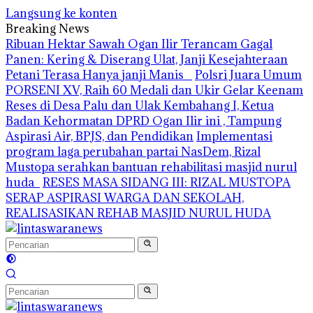
Langsung ke konten
Breaking News
Ribuan Hektar Sawah Ogan Ilir Terancam Gagal
Panen: Kering & Diserang Ulat, Janji Kesejahteraan
Petani Terasa Hanya janji Manis
Polsri Juara Umum
PORSENI XV, Raih 60 Medali dan Ukir Gelar Keenam
Reses di Desa Palu dan Ulak Kembahang I, Ketua
Badan Kehormatan DPRD Ogan Ilir ini , Tampung
Aspirasi Air, BPJS, dan Pendidikan
Implementasi
program laga perubahan partai NasDem, Rizal
Mustopa serahkan bantuan rehabilitasi masjid nurul
huda
RESES MASA SIDANG III: RIZAL MUSTOPA
SERAP ASPIRASI WARGA DAN SEKOLAH,
REALISASIKAN REHAB MASJID NURUL HUDA