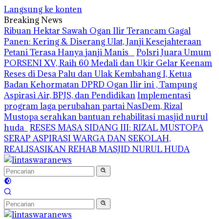
Langsung ke konten
Breaking News
Ribuan Hektar Sawah Ogan Ilir Terancam Gagal
Panen: Kering & Diserang Ulat, Janji Kesejahteraan
Petani Terasa Hanya janji Manis
Polsri Juara Umum
PORSENI XV, Raih 60 Medali dan Ukir Gelar Keenam
Reses di Desa Palu dan Ulak Kembahang I, Ketua
Badan Kehormatan DPRD Ogan Ilir ini , Tampung
Aspirasi Air, BPJS, dan Pendidikan
Implementasi
program laga perubahan partai NasDem, Rizal
Mustopa serahkan bantuan rehabilitasi masjid nurul
huda
RESES MASA SIDANG III: RIZAL MUSTOPA
SERAP ASPIRASI WARGA DAN SEKOLAH,
REALISASIKAN REHAB MASJID NURUL HUDA