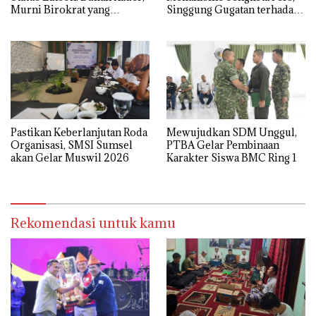
Murni Birokrat yang
Singgung Gugatan terhadap
Diusung Bersama PDIP dan
25 Media di Sumsel
Golkar
Pastikan Keberlanjutan Roda
Mewujudkan SDM Unggul,
Organisasi, SMSI Sumsel
PTBA Gelar Pembinaan
akan Gelar Muswil 2026
Karakter Siswa BMC Ring 1
Rekomendasi untuk kamu