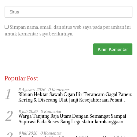
Simpan nama, email, dan situs web saya pada peramban ini
untuk komentar saya berikutnya.
Popular Post
1
5 Agustus 2026
0 Komentar
Ribuan Hektar Sawah Ogan Ilir Terancam Gagal Panen:
Kering & Diserang Ulat, Janji Kesejahteraan Petani
Terasa Hanya janji Manis
2
8 Juli 2026
0 Komentar
Warga Tanjung Raja Utara Dengan Semangat Sampai
Aspirasi Pada Reses Sang Legeslator kembanggaan
Mereka Sebagian Aspirasi langsung di Kabulkan dan
Segera di realisaikan
9 Juli 2026
0 Komentar