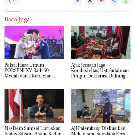
Baca Juga
Polsri Juara Umum
Ajak Jemaah Jaga
PORSENI XV, Raih 60
Kondusivitas, Ust. Sulaiman
Medali dan Ukir Gelar
Pimpin Deklarasi Dukung
Keenam
Polri di Palembang
NasDem Sumsel Luruskan
AJI Palembang Diskusikan
Status Edison: Bukan Kader,
Mekanisme Sengketa Pers,