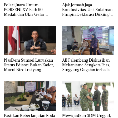
Polsri Juara Umum
Ajak Jemaah Jaga
PORSENI XV, Raih 60
Kondusivitas, Ust. Sulaiman
Medali dan Ukir Gelar
Pimpin Deklarasi Dukung
Keenam
Polri di Palembang
NasDem Sumsel Luruskan
AJI Palembang Diskusikan
Status Edison: Bukan Kader,
Mekanisme Sengketa Pers,
Murni Birokrat yang
Singgung Gugatan terhadap
Diusung Bersama PDIP dan
25 Media di Sumsel
Golkar
Pastikan Keberlanjutan Roda
Mewujudkan SDM Unggul,