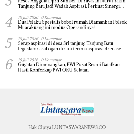
3
Reses Anggota Dprd Sumsel Di Yayasan Nurul Yakin
Tanjung Batu Jadi Wadah Aspirasi, Perkuat Sinergi
Pembangunan Sejumlah Aspirasi di sampaikan warga
4
10 Juli 2026
0 Komentar
Dua Pelaku Spesialis bobol rumah Diamankan Polsek
Muarakuang ini modus Operandinya !
5
10 Juli 2026
0 Komentar
Serap aspirasi di desa Sri tanjung Tanjung Batu
legeslator asal ogan ilir ini terima aspirasi drenase
jalan propinsi tersumbat sebakan banjir jika musim
6
hujan
10 Juli 2026
0 Komentar
Gugatan Dimenangkan, PWI Pusat Resmi Batalkan
Hasil Konferkap PWI OKU Selatan
Hak Ciptya LUNTASWARANEWS.CO