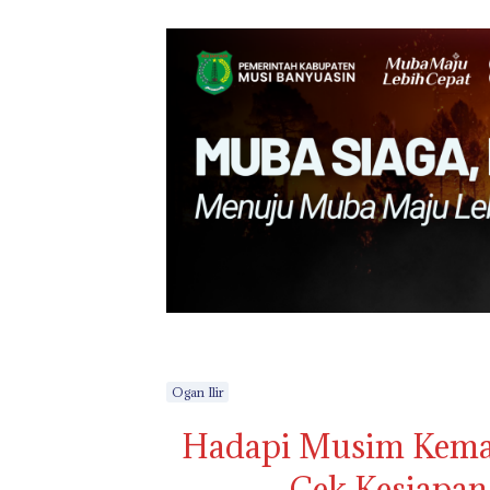
Ogan Ilir
Hadapi Musim Kemar
Cek Kesiapan