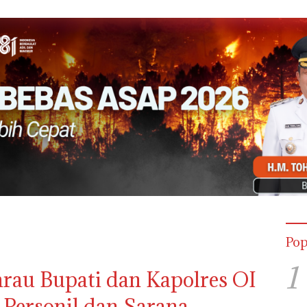
Pop
1
au Bupati dan Kapolres OI
 Personil dan Sarana