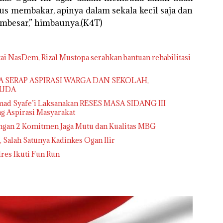
s membakar, apinya dalam sekala kecil saja dan
embesar,” himbaunya.(K4T)
ai NasDem, Rizal Mustopa serahkan bantuan rehabilitasi
PA SERAP ASPIRASI WARGA DAN SEKOLAH,
HUDA
mad Syafe’i Laksanakan RESES MASA SIDANG III
 Aspirasi Masyarakat
ngan 2 Komitmen Jaga Mutu dan Kualitas MBG
 , Salah Satunya Kadinkes Ogan Ilir
lres Ikuti Fun Run