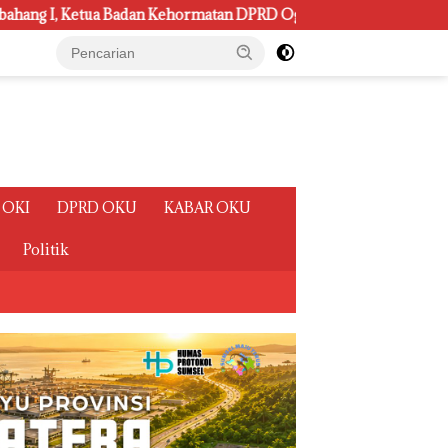
n DPRD Ogan Ilir ini , Tampung Aspirasi Air, BPJS, dan Pendidik
 OKI
DPRD OKU
KABAR OKU
Politik