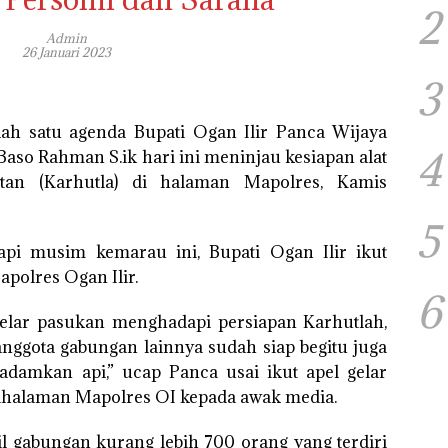
2
Admin
26 Januari 2023
3
ah satu agenda Bupati Ogan Ilir Panca Wijaya
4
so Rahman S.ik hari ini meninjau kesiapan alat
an (Karhutla) di halaman Mapolres, Kamis
5
i musim kemarau ini, Bupati Ogan Ilir ikut
apolres Ogan Ilir.
6
ggelar pasukan menghadapi persiapan Karhutlah,
k anggota gabungan lainnya sudah siap begitu juga
amkan api,” ucap Panca usai ikut apel gelar
ihalaman Mapolres OI kepada awak media.
 gabungan kurang lebih 700 orang yang terdiri