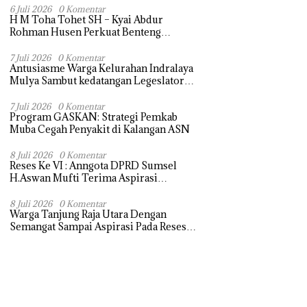
Terasa Hanya janji Manis
6 Juli 2026
0 Komentar
H M Toha Tohet SH – Kyai Abdur
Rohman Husen Perkuat Benteng
Antinarkoba di Muba
7 Juli 2026
0 Komentar
Antusiasme Warga Kelurahan Indralaya
Mulya Sambut kedatangan Legeslator
Sumsel Untuk menyampaikan Aspirasi
dengan Harapan dapat di perjuangkan
7 Juli 2026
0 Komentar
Program GASKAN: Strategi Pemkab
Muba Cegah Penyakit di Kalangan ASN
8 Juli 2026
0 Komentar
Reses Ke VI : Anngota DPRD Sumsel
H.Aswan Mufti Terima Aspirasi
Pengebalian Tugu Pejuangan Simpang
tanjung raja yang sempat di ubah, ini
8 Juli 2026
0 Komentar
Warga Tanjung Raja Utara Dengan
tanggapanya !
Semangat Sampai Aspirasi Pada Reses
Sang Legeslator kembanggaan Mereka
Sebagian Aspirasi langsung di Kabulkan
dan Segera di realisaikan