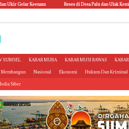
Reses di Desa Palu dan Ulak Kembahang I, Ketua Badan Kehormata
V SUMSEL
KABAR MUBA
KABAR MUSI RAWAS
KABAR
a Membangun
Nasional
Ekonomi
Hukum Dan Kriminal
edia Siber