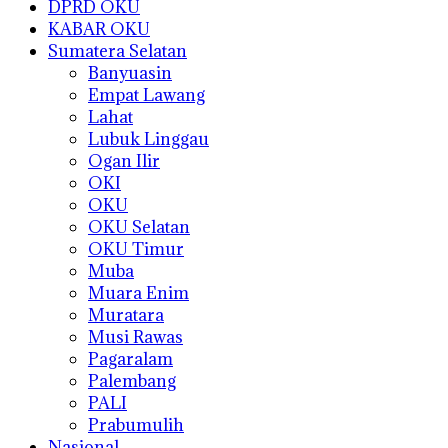
DPRD OKU
KABAR OKU
Sumatera Selatan
Banyuasin
Empat Lawang
Lahat
Lubuk Linggau
Ogan Ilir
OKI
OKU
OKU Selatan
OKU Timur
Muba
Muara Enim
Muratara
Musi Rawas
Pagaralam
Palembang
PALI
Prabumulih
Nasional