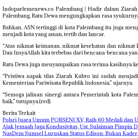
Indoparlemenews.co Palembang | Hadir dalam Ziarah 
Palembang, Ratu Dewa mengungkapkan rasa syukurnya 
Bahkan, ASN tertinggi di kota Palembang itu juga me
menjadi kota yang aman, tertib dan lancar.
“Atas nikmat keimanan, nikmat kesehatan dan nikmat kes
Dan InsyaAllah kita terbebas dari bencana-bencana yang 
Ratu Dewa juga menyampaikan rasa terima kasihnya kep
“Pristiwa napak tilas Ziarah Kubro ini sudah menja
Kementerian Pariwisata Republik Indonesia,” ujarnya.
“Semoga jalinan sinergi antara Pemerintah kota Palemb
baik,” tutupnya.(red).
Berita Terkait
Polsri Juara Umum PORSENI XV, Raih 60 Medali dan 
Ajak Jemaah Jaga Kondusivitas, Ust. Sulaiman Pimpin 
NasDem Sumsel Luruskan Status Edison: Bukan Kader,