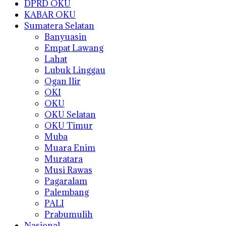
DPRD OKU
KABAR OKU
Sumatera Selatan
Banyuasin
Empat Lawang
Lahat
Lubuk Linggau
Ogan Ilir
OKI
OKU
OKU Selatan
OKU Timur
Muba
Muara Enim
Muratara
Musi Rawas
Pagaralam
Palembang
PALI
Prabumulih
Nasional