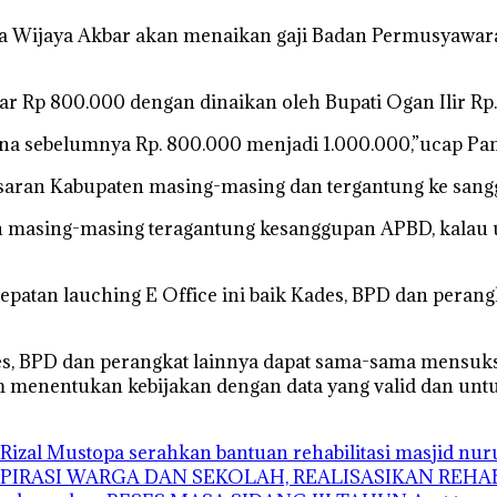
ca Wijaya Akbar akan menaikan gaji Badan Permusyawar
esar Rp 800.000 dengan dinaikan oleh Bupati Ogan Ilir R
na sebelumnya Rp. 800.000 menjadi 1.000.000,”ucap Pan
esaran Kabupaten masing-masing dan tergantung ke san
n masing-masing teragantung kesanggupan APBD, kalau un
tepatan lauching E Office ini baik Kades, BPD dan pera
des, BPD dan perangkat lainnya dapat sama-sama mensuks
enentukan kebijakan dengan data yang valid dan unt
Rizal Mustopa serahkan bantuan rehabilitasi masjid nu
ASPIRASI WARGA DAN SEKOLAH, REALISASIKAN REH