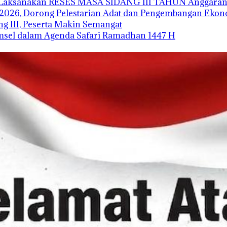
’i Laksanakan RESES MASA SIDANG III TAHUN Anggaran
2026, Dorong Pelestarian Adat dan Pengembangan Ekono
 III, Peserta Makin Semangat
sel dalam Agenda Safari Ramadhan 1447 H