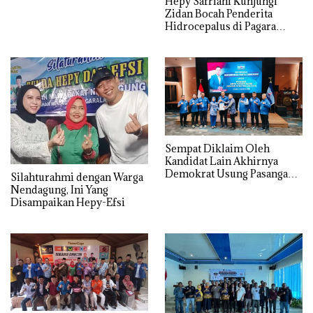
Hepy Safriani Kunjungi
Zidan Bocah Penderita
Hidrocepalus di Pagara
Alam
Sempat Diklaim Oleh
Kandidat Lain Akhirnya
Demokrat Usung Pasangan
Silahturahmi dengan Warga
Hepy-Efsi.
Nendagung, Ini Yang
Disampaikan Hepy-Efsi