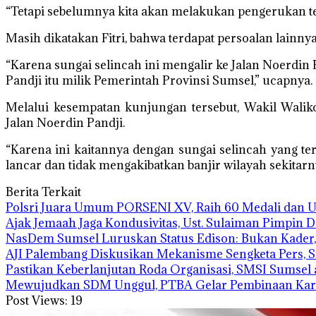
“Tetapi sebelumnya kita akan melakukan pengerukan terl
Masih dikatakan Fitri, bahwa terdapat persoalan lainnya
“Karena sungai selincah ini mengalir ke Jalan Noerdin
Pandji itu milik Pemerintah Provinsi Sumsel,” ucapnya.
Melalui kesempatan kunjungan tersebut, Wakil Wali
Jalan Noerdin Pandji.
“Karena ini kaitannya dengan sungai selincah yang ter
lancar dan tidak mengakibatkan banjir wilayah sekitarnya
Berita Terkait
Polsri Juara Umum PORSENI XV, Raih 60 Medali dan 
Ajak Jemaah Jaga Kondusivitas, Ust. Sulaiman Pimpin 
NasDem Sumsel Luruskan Status Edison: Bukan Kader,
AJI Palembang Diskusikan Mekanisme Sengketa Pers, 
Pastikan Keberlanjutan Roda Organisasi, SMSI Sumsel
Mewujudkan SDM Unggul, PTBA Gelar Pembinaan Kara
Post Views:
19