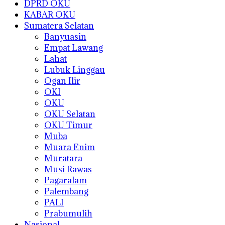
DPRD OKU
KABAR OKU
Sumatera Selatan
Banyuasin
Empat Lawang
Lahat
Lubuk Linggau
Ogan Ilir
OKI
OKU
OKU Selatan
OKU Timur
Muba
Muara Enim
Muratara
Musi Rawas
Pagaralam
Palembang
PALI
Prabumulih
Nasional