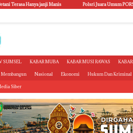
Polsri Juara Umum PORSENI XV, Raih 60 Medali dan Uki
V SUMSEL
KABAR MUBA
KABAR MUSI RAWAS
KABAR
a Membangun
Nasional
Ekonomi
Hukum Dan Kriminal
edia Siber