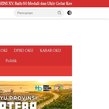
r Gelar Keenam
Reses di Desa Palu dan Ulak Kembahang I,
 OKI
DPRD OKU
KABAR OKU
Politik