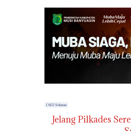
OKU Selatan
Jelang Pilkades S
S