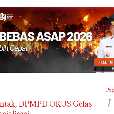
Pop
1
erentak, DPMPD OKUS Gelas
osialisasi