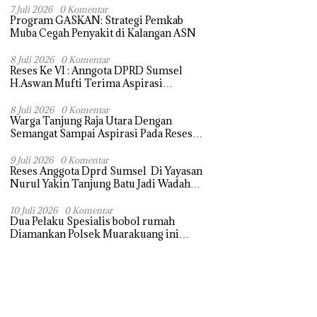
Terasa Hanya janji Manis
7 Juli 2026
0 Komentar
Program GASKAN: Strategi Pemkab
Muba Cegah Penyakit di Kalangan ASN
8 Juli 2026
0 Komentar
Reses Ke VI : Anngota DPRD Sumsel
H.Aswan Mufti Terima Aspirasi
Pengebalian Tugu Pejuangan Simpang
tanjung raja yang sempat di ubah, ini
8 Juli 2026
0 Komentar
Warga Tanjung Raja Utara Dengan
tanggapanya !
Semangat Sampai Aspirasi Pada Reses
Sang Legeslator kembanggaan Mereka
Sebagian Aspirasi langsung di Kabulkan
9 Juli 2026
0 Komentar
Reses Anggota Dprd Sumsel Di Yayasan
dan Segera di realisaikan
Nurul Yakin Tanjung Batu Jadi Wadah
Aspirasi, Perkuat Sinergi
Pembangunan Sejumlah Aspirasi di
10 Juli 2026
0 Komentar
Dua Pelaku Spesialis bobol rumah
sampaikan warga
Diamankan Polsek Muarakuang ini
modus Operandinya !