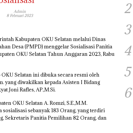
2
Admin
8 Februari 2023
3
intah Kabupaten OKU Selatan melalui Dinas
4
an Desa (PMPD) menggelar Sosialisasi Panitia
bupaten OKU Selatan Tahun Anggaran 2023, Rabu
5
 OKU Selatan ini dibuka secara resmi oleh
. yang diwakilkan kepada Asisten I Bidang
6
t Joni Rafles, AP.,M.Si.
en OKU Selatan A. Romzi, S.E.,M.M.
osialisasi sebanyak 183 Orang, yang terdiri
g, Sekretaris Panitia Pemilihan 82 Orang, dan