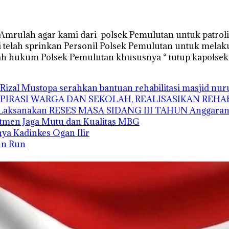
ir Amrulah agar kami dari polsek Pemulutan untuk patro
mi telah sprinkan Personil Polsek Pemulutan untuk mela
ah hukum Polsek Pemulutan khususnya “ tutup kapolsek (
Rizal Mustopa serahkan bantuan rehabilitasi masjid nu
ASPIRASI WARGA DAN SEKOLAH, REALISASIKAN REH
’i Laksanakan RESES MASA SIDANG III TAHUN Anggaran
tmen Jaga Mutu dan Kualitas MBG
unya Kadinkes Ogan Ilir
Fun Run