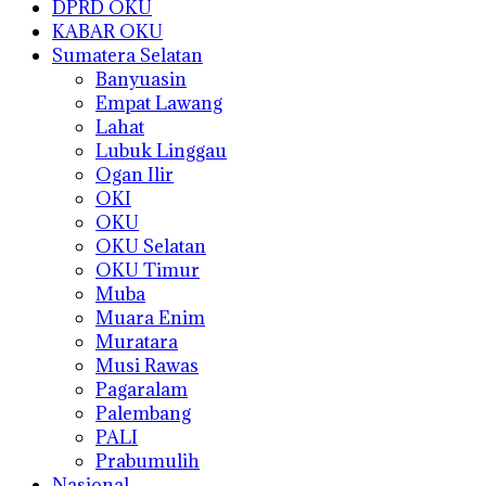
DPRD OKU
KABAR OKU
Sumatera Selatan
Banyuasin
Empat Lawang
Lahat
Lubuk Linggau
Ogan Ilir
OKI
OKU
OKU Selatan
OKU Timur
Muba
Muara Enim
Muratara
Musi Rawas
Pagaralam
Palembang
PALI
Prabumulih
Nasional