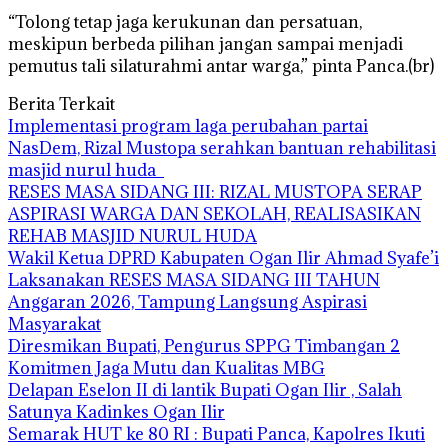
“Tolong tetap jaga kerukunan dan persatuan,
meskipun berbeda pilihan jangan sampai menjadi
pemutus tali silaturahmi antar warga,” pinta Panca.(br)
Berita Terkait
Implementasi program laga perubahan partai
NasDem, Rizal Mustopa serahkan bantuan rehabilitasi
masjid nurul huda
RESES MASA SIDANG III: RIZAL MUSTOPA SERAP
ASPIRASI WARGA DAN SEKOLAH, REALISASIKAN
REHAB MASJID NURUL HUDA
Wakil Ketua DPRD Kabupaten Ogan Ilir Ahmad Syafe’i
Laksanakan RESES MASA SIDANG III TAHUN
Anggaran 2026, Tampung Langsung Aspirasi
Masyarakat
Diresmikan Bupati, Pengurus SPPG Timbangan 2
Komitmen Jaga Mutu dan Kualitas MBG
Delapan Eselon II di lantik Bupati Ogan Ilir , Salah
Satunya Kadinkes Ogan Ilir
Semarak HUT ke 80 RI : Bupati Panca, Kapolres Ikuti