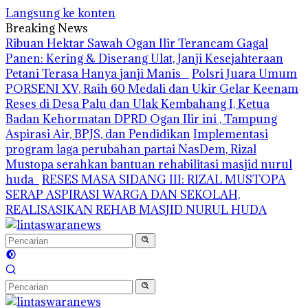
Langsung ke konten
Breaking News
Ribuan Hektar Sawah Ogan Ilir Terancam Gagal
Panen: Kering & Diserang Ulat, Janji Kesejahteraan
Petani Terasa Hanya janji Manis
Polsri Juara Umum
PORSENI XV, Raih 60 Medali dan Ukir Gelar Keenam
Reses di Desa Palu dan Ulak Kembahang I, Ketua
Badan Kehormatan DPRD Ogan Ilir ini , Tampung
Aspirasi Air, BPJS, dan Pendidikan
Implementasi
program laga perubahan partai NasDem, Rizal
Mustopa serahkan bantuan rehabilitasi masjid nurul
huda
RESES MASA SIDANG III: RIZAL MUSTOPA
SERAP ASPIRASI WARGA DAN SEKOLAH,
REALISASIKAN REHAB MASJID NURUL HUDA