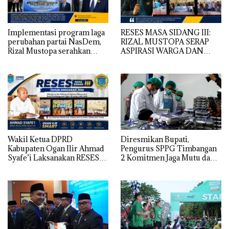
Implementasi program laga
RESES MASA SIDANG III:
perubahan partai NasDem,
RIZAL MUSTOPA SERAP
Rizal Mustopa serahkan
ASPIRASI WARGA DAN
bantuan rehabilitasi masjid
SEKOLAH, REALISASIKAN
nurul huda
REHAB MASJID NURUL
HUDA
Wakil Ketua DPRD
Diresmikan Bupati,
Kabupaten Ogan Ilir Ahmad
Pengurus SPPG Timbangan
Syafe’i Laksanakan RESES
2 Komitmen Jaga Mutu dan
MASA SIDANG III TAHUN
Kualitas MBG
Anggaran 2026, Tampung
Langsung Aspirasi
Masyarakat