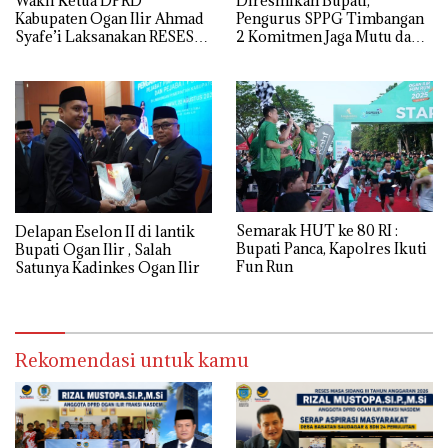
Wakil Ketua DPRD
Diresmikan Bupati,
Kabupaten Ogan Ilir Ahmad
Pengurus SPPG Timbangan
Syafe’i Laksanakan RESES
2 Komitmen Jaga Mutu dan
MASA SIDANG III TAHUN
Kualitas MBG
Anggaran 2026, Tampung
Langsung Aspirasi
Masyarakat
Semarak HUT ke 80 RI :
Delapan Eselon II di lantik
Bupati Panca, Kapolres Ikuti
Bupati Ogan Ilir , Salah
Fun Run
Satunya Kadinkes Ogan Ilir
Rekomendasi untuk kamu