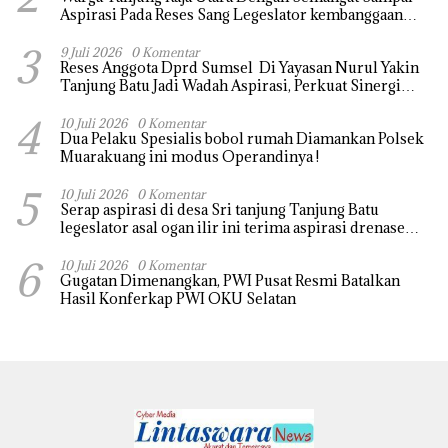
Aspirasi Pada Reses Sang Legeslator kembanggaan
Mereka Sebagian Aspirasi langsung di Kabulkan dan
3
Segera di realisaikan
9 Juli 2026
0 Komentar
Reses Anggota Dprd Sumsel Di Yayasan Nurul Yakin
Tanjung Batu Jadi Wadah Aspirasi, Perkuat Sinergi
Pembangunan Sejumlah Aspirasi di sampaikan warga
4
10 Juli 2026
0 Komentar
Dua Pelaku Spesialis bobol rumah Diamankan Polsek
Muarakuang ini modus Operandinya !
5
10 Juli 2026
0 Komentar
Serap aspirasi di desa Sri tanjung Tanjung Batu
legeslator asal ogan ilir ini terima aspirasi drenase
jalan propinsi tersumbat sebakan banjir jika musim
6
hujan
10 Juli 2026
0 Komentar
Gugatan Dimenangkan, PWI Pusat Resmi Batalkan
Hasil Konferkap PWI OKU Selatan