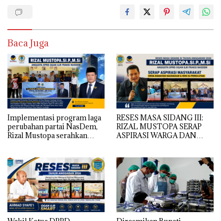
Baca Juga
Implementasi program laga
RESES MASA SIDANG III:
perubahan partai NasDem,
RIZAL MUSTOPA SERAP
Rizal Mustopa serahkan
ASPIRASI WARGA DAN
bantuan rehabilitasi masjid
SEKOLAH, REALISASIKAN
nurul huda
REHAB MASJID NURUL
HUDA