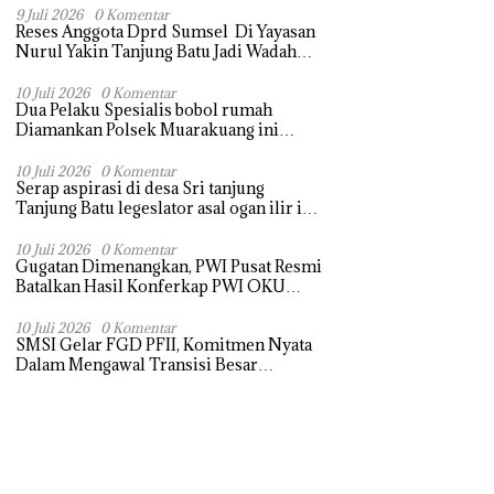
Terasa Hanya janji Manis
9 Juli 2026
0 Komentar
Reses Anggota Dprd Sumsel Di Yayasan
Nurul Yakin Tanjung Batu Jadi Wadah
Aspirasi, Perkuat Sinergi
Pembangunan Sejumlah Aspirasi di
10 Juli 2026
0 Komentar
Dua Pelaku Spesialis bobol rumah
sampaikan warga
Diamankan Polsek Muarakuang ini
modus Operandinya !
10 Juli 2026
0 Komentar
Serap aspirasi di desa Sri tanjung
Tanjung Batu legeslator asal ogan ilir ini
terima aspirasi drenase jalan propinsi
tersumbat sebakan banjir jika musim
10 Juli 2026
0 Komentar
Gugatan Dimenangkan, PWI Pusat Resmi
hujan
Batalkan Hasil Konferkap PWI OKU
Selatan
10 Juli 2026
0 Komentar
SMSI Gelar FGD PFII, Komitmen Nyata
Dalam Mengawal Transisi Besar
Arsitektur Finansial Nasional