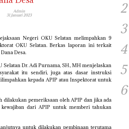
2
Admin
31 Januari 2023
3
ejaksaan Negeri OKU Selatan melimpahkan 9
4
torat OKU Selatan. Berkas laporan ini terkait
 Dana Desa.
5
U Selatan Dr. Adi Purnama, SH., MH menjelaskan
arakat itu sendiri, juga atas dasar instruksi
ilimpahkan kepada APIP atau Inspektorat untuk
6
dah dilakukan pemeriksaan oleh APIP dan jika ada
 kewajiban dari APIP untuk memberi tahukan
elanjutnya untuk dilakukan pembinaan terutama