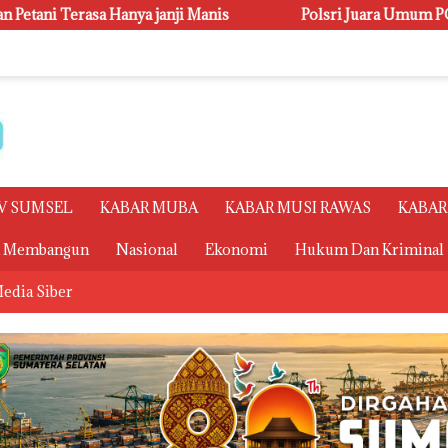
Manis
Polsri Juara Umum PORSENI XV, Raih 60 Medali da
V SUMSEL
KABAR MUBA
KABAR MUSI RAWAS
KABAR
a Membangun
Nasional
Ekonomi
Hukum Dan Kriminal
edia Siber