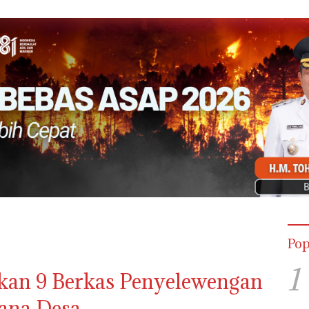
Pop
1
an 9 Berkas Penyelewengan
ana Desa