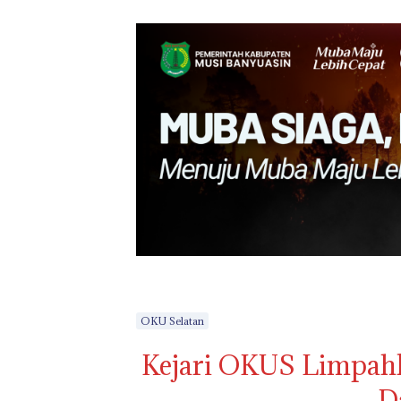
OKU Selatan
Kejari OKUS Limpahk
D