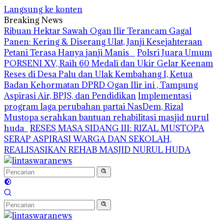
Langsung ke konten
Breaking News
Ribuan Hektar Sawah Ogan Ilir Terancam Gagal
Panen: Kering & Diserang Ulat, Janji Kesejahteraan
Petani Terasa Hanya janji Manis
Polsri Juara Umum
PORSENI XV, Raih 60 Medali dan Ukir Gelar Keenam
Reses di Desa Palu dan Ulak Kembahang I, Ketua
Badan Kehormatan DPRD Ogan Ilir ini , Tampung
Aspirasi Air, BPJS, dan Pendidikan
Implementasi
program laga perubahan partai NasDem, Rizal
Mustopa serahkan bantuan rehabilitasi masjid nurul
huda
RESES MASA SIDANG III: RIZAL MUSTOPA
SERAP ASPIRASI WARGA DAN SEKOLAH,
REALISASIKAN REHAB MASJID NURUL HUDA