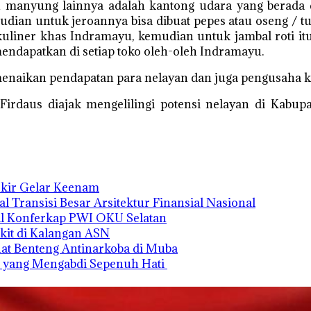
 manyung lainnya adalah kantong udara yang berada di
mudian untuk jeroannya bisa dibuat pepes atau oseng / 
iner khas Indramayu, kemudian untuk jambal roti itu
ndapatkan di setiap toko oleh-oleh Indramayu.
menaikan pendapatan para nelayan dan juga pengusaha 
rdaus diajak mengelilingi potensi nelayan di Kabup
Ukir Gelar Keenam
Transisi Besar Arsitektur Finansial Nasional
il Konferkap PWI OKU Selatan
it di Kalangan ASN
at Benteng Antinarkoba di Muba
rat yang Mengabdi Sepenuh Hati