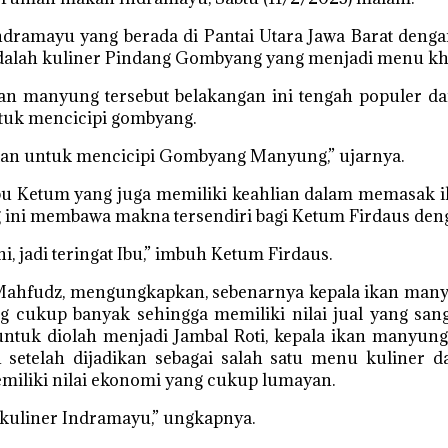
ramayu yang berada di Pantai Utara Jawa Barat dengan
ya adalah kuliner Pindang Gombyang yang menjadi menu 
manyung tersebut belakangan ini tengah populer dan 
tuk mencicipi gombyang.
an untuk mencicipi Gombyang Manyung,” ujarnya.
u Ketum yang juga memiliki keahlian dalam memasak ika
g ini membawa makna tersendiri bagi Ketum Firdaus deng
 jadi teringat Ibu,” imbuh Ketum Firdaus.
 Mahfudz, mengungkapkan, sebenarnya kepala ikan man
g cukup banyak sehingga memiliki nilai jual yang sang
untuk diolah menjadi Jambal Roti, kepala ikan manyung
etelah dijadikan sebagai salah satu menu kuliner dan
iliki nilai ekonomi yang cukup lumayan.
kuliner Indramayu,” ungkapnya.