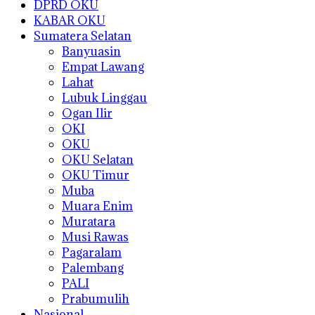
DPRD OKU
KABAR OKU
Sumatera Selatan
Banyuasin
Empat Lawang
Lahat
Lubuk Linggau
Ogan Ilir
OKI
OKU
OKU Selatan
OKU Timur
Muba
Muara Enim
Muratara
Musi Rawas
Pagaralam
Palembang
PALI
Prabumulih
Nasional