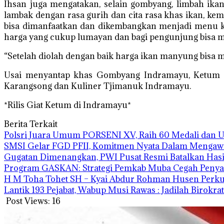
Ihsan juga mengatakan, selain gombyang, limbah ikan
lambak dengan rasa gurih dan cita rasa khas ikan, ke
bisa dimanfaatkan dan dikembangkan menjadi menu kul
harga yang cukup lumayan dan bagi pengunjung bisa me
“Setelah diolah dengan baik harga ikan manyung bisa 
Usai menyantap khas Gombyang Indramayu, Ketum Fi
Karangsong dan Kuliner Tjimanuk Indramayu.
*Rilis Giat Ketum di Indramayu*
Berita Terkait
Polsri Juara Umum PORSENI XV, Raih 60 Medali dan 
SMSI Gelar FGD PFII, Komitmen Nyata Dalam Mengawal 
Gugatan Dimenangkan, PWI Pusat Resmi Batalkan Has
Program GASKAN: Strategi Pemkab Muba Cegah Penyak
H M Toha Tohet SH – Kyai Abdur Rohman Husen Perku
‎Lantik 193 Pejabat, Wabup Musi Rawas : Jadilah Birok
Post Views:
16