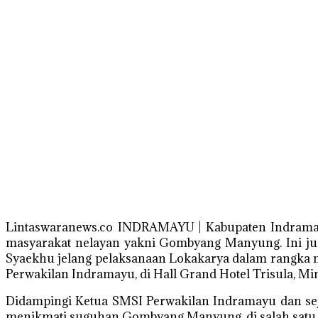
Lintaswaranews.co INDRAMAYU | Kabupaten Indramay
masyarakat nelayan yakni Gombyang Manyung. Ini jug
Syaekhu jelang pelaksanaan Lokakarya dalam rangka me
Perwakilan Indramayu, di Hall Grand Hotel Trisula, Mi
Didampingi Ketua SMSI Perwakilan Indramayu dan sej
menikmati suguhan Gombyang Manyung, di salah satu