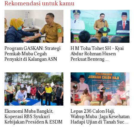
Rekomendasi untuk kamu
Program GASKAN: Strategi
H M Toha Tohet SH – Kyai
Pemkab Muba Cegah
Abdur Rohman Husen
Penyakit di Kalangan ASN
Perkuat Benteng
Antinarkoba di Muba
Ekonomi Muba Bangkit,
Lepas 236 Calon Haji,
Koperasi RBS Syukuri
Wabup Muba : Jaga Kesehatan
Kebijakan Presiden & ESDM
Hadapi Ujian di Tanah Suci
dengan Ikhlas