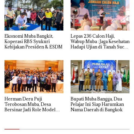
Ekonomi Muba Bangkit,
Lepas 236 Calon Haji,
Koperasi RBS Syukuri
Wabup Muba : Jaga Kesehatan
Kebijakan Presiden & ESDM
Hadapi Ujian di Tanah Suci
dengan Ikhlas
Herman Deru Puji
Bupati Muba Bangga, Dua
Terobosan Muba, Desa
Pelajar Ini Siap Harumkan
Bersinar Jadi Role Model
Nama Daerah di Bangkok
Anti Narkoba