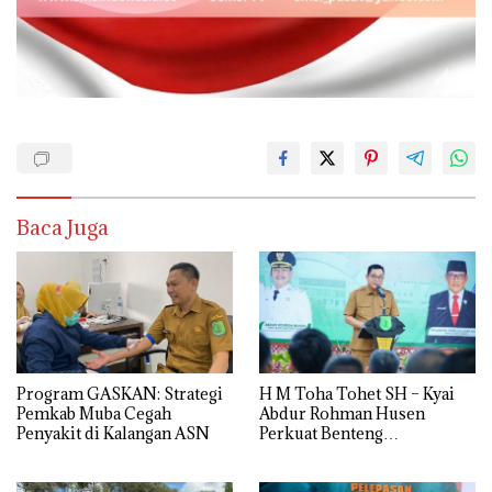
Baca Juga
Program GASKAN: Strategi
H M Toha Tohet SH – Kyai
Pemkab Muba Cegah
Abdur Rohman Husen
Penyakit di Kalangan ASN
Perkuat Benteng
Antinarkoba di Muba