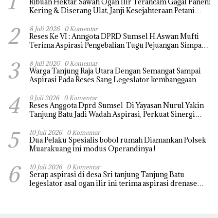
1
Ribuan Hektar Sawah Ogan Ilir Terancam Gagal Panen:
Kering & Diserang Ulat, Janji Kesejahteraan Petani
Terasa Hanya janji Manis
2
8 Juli 2026
0 Komentar
Reses Ke VI : Anngota DPRD Sumsel H.Aswan Mufti
Terima Aspirasi Pengebalian Tugu Pejuangan Simpang
tanjung raja yang sempat di ubah, ini tanggapanya !
3
8 Juli 2026
0 Komentar
Warga Tanjung Raja Utara Dengan Semangat Sampai
Aspirasi Pada Reses Sang Legeslator kembanggaan
Mereka Sebagian Aspirasi langsung di Kabulkan dan
4
Segera di realisaikan
9 Juli 2026
0 Komentar
Reses Anggota Dprd Sumsel Di Yayasan Nurul Yakin
Tanjung Batu Jadi Wadah Aspirasi, Perkuat Sinergi
Pembangunan Sejumlah Aspirasi di sampaikan warga
5
10 Juli 2026
0 Komentar
Dua Pelaku Spesialis bobol rumah Diamankan Polsek
Muarakuang ini modus Operandinya !
6
10 Juli 2026
0 Komentar
Serap aspirasi di desa Sri tanjung Tanjung Batu
legeslator asal ogan ilir ini terima aspirasi drenase
jalan propinsi tersumbat sebakan banjir jika musim
hujan