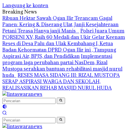
Langsung ke konten
Breaking News
Ribuan Hektar Sawah Ogan Ilir Terancam Gagal
Panen: Kering & Diserang Ulat, Janji Kesejahteraan
Petani Terasa Hanya janji Manis
Polsri Juara Umum
PORSENI XV, Raih 60 Medali dan Ukir Gelar Keenam
Reses di Desa Palu dan Ulak Kembahang I, Ketua
Badan Kehormatan DPRD Ogan Ilir ini , Tampung
Aspirasi Air, BPJS, dan Pendidikan
Implementasi
program laga perubahan partai NasDem, Rizal
Mustopa serahkan bantuan rehabilitasi masjid nurul
huda
RESES MASA SIDANG III: RIZAL MUSTOPA
SERAP ASPIRASI WARGA DAN SEKOLAH,
REALISASIKAN REHAB MASJID NURUL HUDA