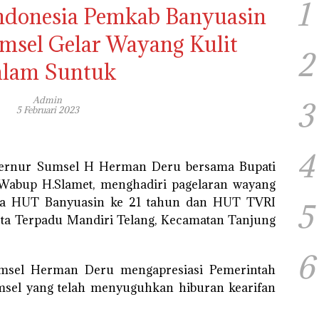
1
Indonesia Pemkab Banyuasin
msel Gelar Wayang Kulit
2
lam Suntuk
Admin
3
5 Februari 2023
4
bernur Sumsel H Herman Deru bersama Bupati
 Wabup H.Slamet, menghadiri pagelaran wayang
gka HUT Banyuasin ke 21 tahun dan HUT TVRI
5
ota Terpadu Mandiri Telang, Kecamatan Tanjung
6
msel Herman Deru mengapresiasi Pemerintah
sel yang telah menyuguhkan hiburan kearifan