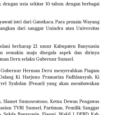
 dengan usia sekitar 10 tahun dengan berbagai
awati istri dari Gatotkaca. Para pemain Wayang
tangkan dari sanggar Unindra atau Universitas
skolani berharap 21 umur Kabupaten Banyuasin
n semakin maju disegala aspek dan dirinya
man Deru selaku Gubernur Sumsel.
i, Gubernur Herman Deru menyerahkan Piagam
alang Ki Harjuno Pramariza Fadhlansyah, Ki
rel Syahdan (Penari) yang akan membawakan
in, Slamet Sumosentono, Ketua Dewan Pengawas
tasiun TVRI Sumsel, Partiman, Pemilik Sanggar
, Sekda Banyuasin, Fiasmi, Wakil 1 DPRD Kab.