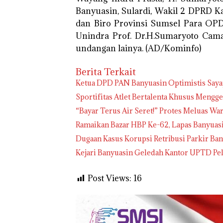
Banyuasin, Sulardi, Wakil 2 DPRD K
dan Biro Provinsi Sumsel Para OP
Unindra Prof. Dr.H.Sumaryoto Cam
undangan lainya. (AD/Kominfo)
Berita Terkait
Ketua DPD PAN Banyuasin Optimistis Sayap 
Sportifitas Atlet Bertalenta Khusus Meng
“Bayar Terus Air Seret!” Protes Meluas Wa
Ramaikan Bazar HBP Ke-62, Lapas Banyuas
Dugaan Kasus Korupsi Retribusi Parkir Ban
Kejari Banyuasin Geledah Kantor UPTD Pe
Post Views:
16