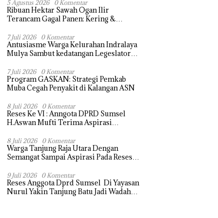
5 Agustus 2026
0 Komentar
Ribuan Hektar Sawah Ogan Ilir
Terancam Gagal Panen: Kering &
Diserang Ulat, Janji Kesejahteraan Petani
Terasa Hanya janji Manis
7 Juli 2026
0 Komentar
Antusiasme Warga Kelurahan Indralaya
Mulya Sambut kedatangan Legeslator
Sumsel Untuk menyampaikan Aspirasi
dengan Harapan dapat di perjuangkan
7 Juli 2026
0 Komentar
Program GASKAN: Strategi Pemkab
Muba Cegah Penyakit di Kalangan ASN
8 Juli 2026
0 Komentar
Reses Ke VI : Anngota DPRD Sumsel
H.Aswan Mufti Terima Aspirasi
Pengebalian Tugu Pejuangan Simpang
tanjung raja yang sempat di ubah, ini
8 Juli 2026
0 Komentar
Warga Tanjung Raja Utara Dengan
tanggapanya !
Semangat Sampai Aspirasi Pada Reses
Sang Legeslator kembanggaan Mereka
Sebagian Aspirasi langsung di Kabulkan
9 Juli 2026
0 Komentar
Reses Anggota Dprd Sumsel Di Yayasan
dan Segera di realisaikan
Nurul Yakin Tanjung Batu Jadi Wadah
Aspirasi, Perkuat Sinergi
Pembangunan Sejumlah Aspirasi di
sampaikan warga