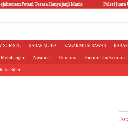
sa Hanya janji Manis
Polsri Juara Umum PORSENI XV, Ra
V SUMSEL
KABAR MUBA
KABAR MUSI RAWAS
KABAR
a Membangun
Nasional
Ekonomi
Hukum Dan Kriminal
edia Siber
Pop