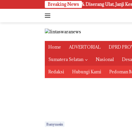
Langsung
 Panen: Kering & Diserang Ulat, Janji Kesejahteraan Petani Tera
Breaking News
ke
konten
Home
ADVERTORIAL
DPRD PRO
Sumatera Selatan
Nasional
Des
Redaksi
Hubungi Kami
Pedoman M
Banyuasin