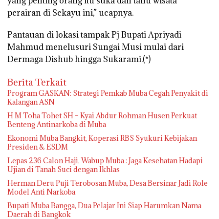
yang penting orang itu suka dan tahu wisata
perairan di Sekayu ini,” ucapnya.
Pantauan di lokasi tampak Pj Bupati Apriyadi
Mahmud menelusuri Sungai Musi mulai dari
Dermaga Dishub hingga Sukarami.(*)
Berita Terkait
Program GASKAN: Strategi Pemkab Muba Cegah Penyakit di
Kalangan ASN
H M Toha Tohet SH – Kyai Abdur Rohman Husen Perkuat
Benteng Antinarkoba di Muba
Ekonomi Muba Bangkit, Koperasi RBS Syukuri Kebijakan
Presiden & ESDM
Lepas 236 Calon Haji, Wabup Muba : Jaga Kesehatan Hadapi
Ujian di Tanah Suci dengan Ikhlas
Herman Deru Puji Terobosan Muba, Desa Bersinar Jadi Role
Model Anti Narkoba
Bupati Muba Bangga, Dua Pelajar Ini Siap Harumkan Nama
Daerah di Bangkok