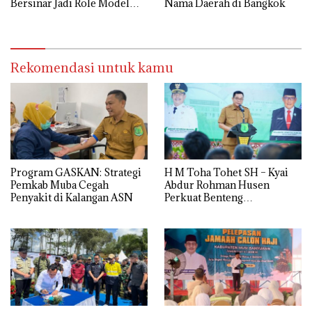
Bersinar Jadi Role Model
Nama Daerah di Bangkok
Anti Narkoba
Rekomendasi untuk kamu
Program GASKAN: Strategi
H M Toha Tohet SH – Kyai
Pemkab Muba Cegah
Abdur Rohman Husen
Penyakit di Kalangan ASN
Perkuat Benteng
Antinarkoba di Muba