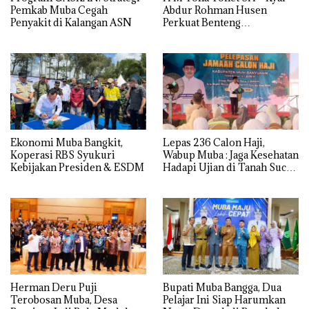
Pemkab Muba Cegah
Abdur Rohman Husen
Penyakit di Kalangan ASN
Perkuat Benteng
Antinarkoba di Muba
Ekonomi Muba Bangkit,
Lepas 236 Calon Haji,
Koperasi RBS Syukuri
Wabup Muba : Jaga Kesehatan
Kebijakan Presiden & ESDM
Hadapi Ujian di Tanah Suci
dengan Ikhlas
Herman Deru Puji
Bupati Muba Bangga, Dua
Terobosan Muba, Desa
Pelajar Ini Siap Harumkan