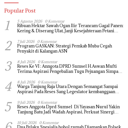
Popular Post
1
5 Agustus 2026
0 Komentar
Ribuan Hektar Sawah Ogan Ilir Terancam Gagal Panen:
Kering & Diserang Ulat, Janji Kesejahteraan Petani
Terasa Hanya janji Manis
2
7 Juli 2026
0 Komentar
Program GASKAN: Strategi Pemkab Muba Cegah
Penyakit di Kalangan ASN
3
8 Juli 2026
0 Komentar
Reses Ke VI : Anngota DPRD Sumsel H.Aswan Mufti
Terima Aspirasi Pengebalian Tugu Pejuangan Simpang
tanjung raja yang sempat di ubah, ini tanggapanya !
4
8 Juli 2026
0 Komentar
Warga Tanjung Raja Utara Dengan Semangat Sampai
Aspirasi Pada Reses Sang Legeslator kembanggaan
Mereka Sebagian Aspirasi langsung di Kabulkan dan
5
Segera di realisaikan
9 Juli 2026
0 Komentar
Reses Anggota Dprd Sumsel Di Yayasan Nurul Yakin
Tanjung Batu Jadi Wadah Aspirasi, Perkuat Sinergi
Pembangunan Sejumlah Aspirasi di sampaikan warga
6
10 Juli 2026
0 Komentar
Dua Pelaku Spesialis bobol rumah Diamankan Polsek