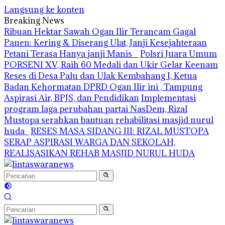
Langsung ke konten
Breaking News
Ribuan Hektar Sawah Ogan Ilir Terancam Gagal
Panen: Kering & Diserang Ulat, Janji Kesejahteraan
Petani Terasa Hanya janji Manis
Polsri Juara Umum
PORSENI XV, Raih 60 Medali dan Ukir Gelar Keenam
Reses di Desa Palu dan Ulak Kembahang I, Ketua
Badan Kehormatan DPRD Ogan Ilir ini , Tampung
Aspirasi Air, BPJS, dan Pendidikan
Implementasi
program laga perubahan partai NasDem, Rizal
Mustopa serahkan bantuan rehabilitasi masjid nurul
huda
RESES MASA SIDANG III: RIZAL MUSTOPA
SERAP ASPIRASI WARGA DAN SEKOLAH,
REALISASIKAN REHAB MASJID NURUL HUDA