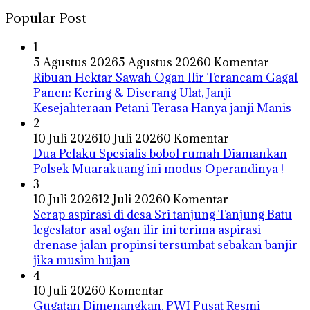
Popular Post
1
5 Agustus 2026
5 Agustus 2026
0 Komentar
Ribuan Hektar Sawah Ogan Ilir Terancam Gagal
Panen: Kering & Diserang Ulat, Janji
Kesejahteraan Petani Terasa Hanya janji Manis
2
10 Juli 2026
10 Juli 2026
0 Komentar
Dua Pelaku Spesialis bobol rumah Diamankan
Polsek Muarakuang ini modus Operandinya !
3
10 Juli 2026
12 Juli 2026
0 Komentar
Serap aspirasi di desa Sri tanjung Tanjung Batu
legeslator asal ogan ilir ini terima aspirasi
drenase jalan propinsi tersumbat sebakan banjir
jika musim hujan
4
10 Juli 2026
0 Komentar
Gugatan Dimenangkan, PWI Pusat Resmi