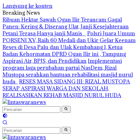
Langsung ke konten
Breaking News
Ribuan Hektar Sawah Ogan Ilir Terancam Gagal
Panen: Kering & Diserang Ulat, Janji Kesejahteraan
Petani Terasa Hanya janji Manis
Polsri Juara Umum
PORSENI XV, Raih 60 Medali dan Ukir Gelar Keenam
Reses di Desa Palu dan Ulak Kembahang I, Ketua
Badan Kehormatan DPRD Ogan Ilir ini , Tampung
Aspirasi Air, BPJS, dan Pendidikan
Implementasi
program laga perubahan partai NasDem, Rizal
Mustopa serahkan bantuan rehabilitasi masjid nurul
huda
RESES MASA SIDANG III: RIZAL MUSTOPA
SERAP ASPIRASI WARGA DAN SEKOLAH,
REALISASIKAN REHAB MASJID NURUL HUDA