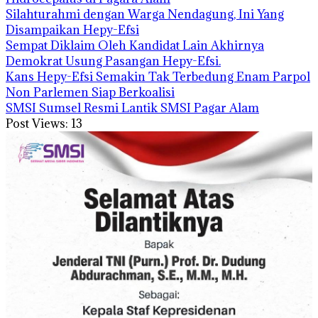
Silahturahmi dengan Warga Nendagung, Ini Yang
Disampaikan Hepy-Efsi
Sempat Diklaim Oleh Kandidat Lain Akhirnya
Demokrat Usung Pasangan Hepy-Efsi.
Kans Hepy-Efsi Semakin Tak Terbedung Enam Parpol
Non Parlemen Siap Berkoalisi
SMSI Sumsel Resmi Lantik SMSI Pagar Alam
Post Views:
13