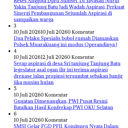
Reses Anggota Dprd Sumsel Di Yayasan Nurul
Yakin Tanjung Batu Jadi Wadah Aspirasi, Perkuat
Sinergi Pembangunan Sejumlah Aspirasi di
sampaikan warga
3
10 Juli 2026
10 Juli 2026
0 Komentar
Dua Pelaku Spesialis bobol rumah Diamankan
Polsek Muarakuang ini modus Operandinya !
4
10 Juli 2026
12 Juli 2026
0 Komentar
Serap aspirasi di desa Sri tanjung Tanjung Batu
legeslator asal ogan ilir ini terima aspirasi
drenase jalan propinsi tersumbat sebakan banjir
jika musim hujan
5
10 Juli 2026
0 Komentar
Gugatan Dimenangkan, PWI Pusat Resmi
Batalkan Hasil Konferkap PWI OKU Selatan
6
10 Juli 2026
0 Komentar
SMSI Gelar FGD PFII, Komitmen Nyata Dalam