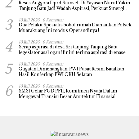
2
Reses Anggota Dprd Sumsel Di Yayasan Nurul Yakin
Tanjung Batu Jadi Wadah Aspirasi, Perkuat Sinergi
Pembangunan Sejumlah Aspirasi di sampaikan warga
3
10 Juli 2026
0 Komentar
Dua Pelaku Spesialis bobol rumah Diamankan Polsek
Muarakuang ini modus Operandinya !
4
10 Juli 2026
0 Komentar
Serap aspirasi di desa Sri tanjung Tanjung Batu
legeslator asal ogan ilir ini terima aspirasi drenase
jalan propinsi tersumbat sebakan banjir jika musim
5
hujan
10 Juli 2026
0 Komentar
Gugatan Dimenangkan, PWI Pusat Resmi Batalkan
Hasil Konferkap PWI OKU Selatan
6
10 Juli 2026
0 Komentar
SMSI Gelar FGD PFII, Komitmen Nyata Dalam
Mengawal Transisi Besar Arsitektur Finansial
Nasional