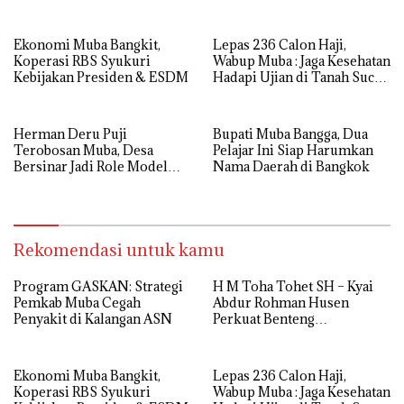
Antinarkoba di Muba
Ekonomi Muba Bangkit,
Lepas 236 Calon Haji,
Koperasi RBS Syukuri
Wabup Muba : Jaga Kesehatan
Kebijakan Presiden & ESDM
Hadapi Ujian di Tanah Suci
dengan Ikhlas
Herman Deru Puji
Bupati Muba Bangga, Dua
Terobosan Muba, Desa
Pelajar Ini Siap Harumkan
Bersinar Jadi Role Model
Nama Daerah di Bangkok
Anti Narkoba
Rekomendasi untuk kamu
Program GASKAN: Strategi
H M Toha Tohet SH – Kyai
Pemkab Muba Cegah
Abdur Rohman Husen
Penyakit di Kalangan ASN
Perkuat Benteng
Antinarkoba di Muba
Ekonomi Muba Bangkit,
Lepas 236 Calon Haji,
Koperasi RBS Syukuri
Wabup Muba : Jaga Kesehatan