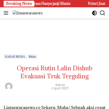
Langsung
raan Petani Terasa Hanya janji Manis
Breaking News
Polsri Juara Umum
ke
konten
,
KABAR MUBA
Muba
Operasi Rutin Lalin Dishub
Evakuasi Truk Terguling
Admin
1 April 2023
Lintaswaranews.co Sekayu, Muba | Sebuah aksi cepat