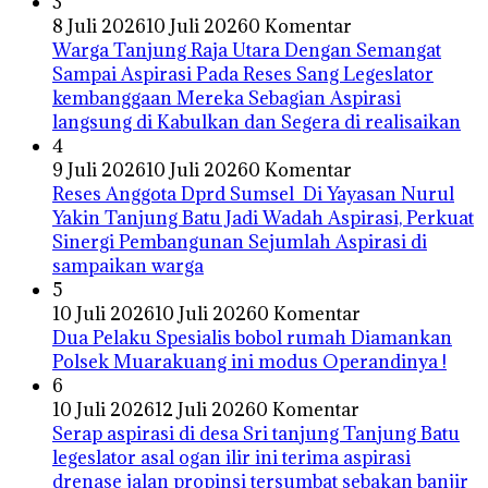
3
8 Juli 2026
10 Juli 2026
0 Komentar
Warga Tanjung Raja Utara Dengan Semangat
Sampai Aspirasi Pada Reses Sang Legeslator
kembanggaan Mereka Sebagian Aspirasi
langsung di Kabulkan dan Segera di realisaikan
4
9 Juli 2026
10 Juli 2026
0 Komentar
Reses Anggota Dprd Sumsel Di Yayasan Nurul
Yakin Tanjung Batu Jadi Wadah Aspirasi, Perkuat
Sinergi Pembangunan Sejumlah Aspirasi di
sampaikan warga
5
10 Juli 2026
10 Juli 2026
0 Komentar
Dua Pelaku Spesialis bobol rumah Diamankan
Polsek Muarakuang ini modus Operandinya !
6
10 Juli 2026
12 Juli 2026
0 Komentar
Serap aspirasi di desa Sri tanjung Tanjung Batu
legeslator asal ogan ilir ini terima aspirasi
drenase jalan propinsi tersumbat sebakan banjir