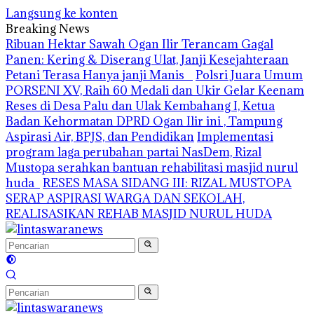
Langsung ke konten
Breaking News
Ribuan Hektar Sawah Ogan Ilir Terancam Gagal
Panen: Kering & Diserang Ulat, Janji Kesejahteraan
Petani Terasa Hanya janji Manis
Polsri Juara Umum
PORSENI XV, Raih 60 Medali dan Ukir Gelar Keenam
Reses di Desa Palu dan Ulak Kembahang I, Ketua
Badan Kehormatan DPRD Ogan Ilir ini , Tampung
Aspirasi Air, BPJS, dan Pendidikan
Implementasi
program laga perubahan partai NasDem, Rizal
Mustopa serahkan bantuan rehabilitasi masjid nurul
huda
RESES MASA SIDANG III: RIZAL MUSTOPA
SERAP ASPIRASI WARGA DAN SEKOLAH,
REALISASIKAN REHAB MASJID NURUL HUDA