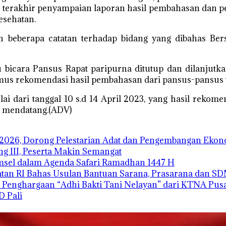
n terakhir penyampaian laporan hasil pembahasan dan pe
esehatan.
 beberapa catatan terhadap bidang yang dibahas B
bicara Pansus Rapat paripurna ditutup dan dilanjutk
s rekomendasi hasil pembahasan dari pansus-pansus 
dari tanggal 10 s.d 14 April 2023, yang hasil rekome
23 mendatang.(ADV)
2026, Dorong Pelestarian Adat dan Pengembangan Ekono
 III, Peserta Makin Semangat
sel dalam Agenda Safari Ramadhan 1447 H
atan RI Bahas Usulan Bantuan Sarana, Prasarana dan S
h Penghargaan “Adhi Bakti Tani Nelayan” dari KTNA Pus
D Pali