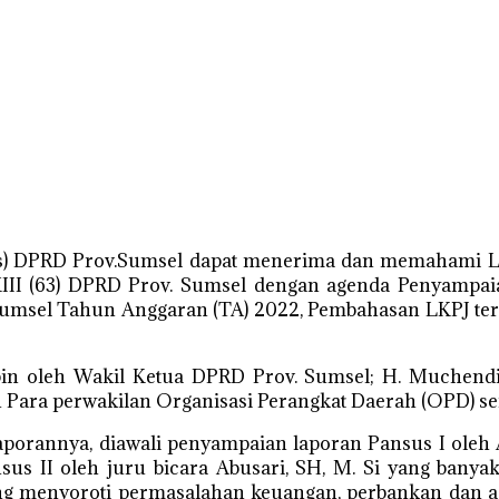
sus) DPRD Prov.Sumsel dapat menerima dan memahami
LXIII (63) DPRD Prov. Sumsel dengan agenda Penyampa
sel Tahun Anggaran (TA) 2022, Pembahasan LKPJ terse
in oleh Wakil Ketua DPRD Prov. Sumsel; H. Muchendi, 
dan Para perwakilan Organisasi Perangkat Daerah (OPD) 
aporannya, diawali penyampaian laporan Pansus I oleh 
us II oleh juru bicara Abusari, SH, M. Si yang banya
yang menyoroti permasalahan keuangan, perbankan dan 