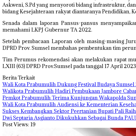
Askweni, S.Pd yang menyoroti bidang infrastruktur, da
bidang Kesejahteraan rakyat diantaranya Pendidikan, K
Senada dalam laporan Pansus-pansus menyampaikan
memahami LKPJ Gubernur TA 2022.
Setelah pembacaan Laporan oleh masing-masing Juru 
DPRD Prov. Sumsel membahas pembentukan tim perumu
Tim Perumus rekomendasi akan melakukan rapat mulai 
LXIII (63) DPRD Prov.Sumsel pada tanggal 17 April 20
Berita Terkait
Wali Kota Prabumulih Dukung Festival Budaya Sumsel 
Walikota Prabumulih Hadiri Pembukaan Jambore Cabang
Pemkot Prabumulih Terima Kunjungan Wakapolda Sum
Wali Kota Prabumulih Audiensi ke Kementerian Keseh
Sukses Kembangkan Sektor Peertanian Bupati Pali Rai
Dwi Septaria Asgianto Dikukuhkan Sebagai Bunda PAU
Post Views:
19