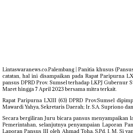
Lintaswaranews.co.Palembang | Panitia khusus (Pan
catatan, hal ini disampaikan pada Rapat Paripurna 
pansus DPRD Prov. Sumsel terhadap LKPJ Gubernur Sum
Maret hingga 7 April 2023 bersama mitra terkait.
Rapat Paripurna LXIII (63) DPRD Prov.Sumsel dipimp
Mawardi Yahya, Sekretaris Daerah; Ir. S.A. Supriono 
Secara bergiliran Juru bicara pansus menyampaikan l
Pemerintahan, selanjutnya penyampaian Laporan Pans
Laporan Pansus III oleh Ahmad Toha, S.Pd. I, M. Si 