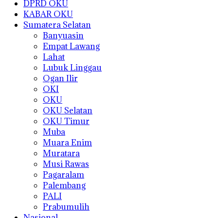
DPRD OKU
KABAR OKU
Sumatera Selatan
Banyuasin
Empat Lawang
Lahat
Lubuk Linggau
Ogan Ilir
OKI
OKU
OKU Selatan
OKU Timur
Muba
Muara Enim
Muratara
Musi Rawas
Pagaralam
Palembang
PALI
Prabumulih
Nasional