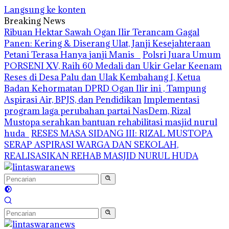
Langsung ke konten
Breaking News
Ribuan Hektar Sawah Ogan Ilir Terancam Gagal
Panen: Kering & Diserang Ulat, Janji Kesejahteraan
Petani Terasa Hanya janji Manis
Polsri Juara Umum
PORSENI XV, Raih 60 Medali dan Ukir Gelar Keenam
Reses di Desa Palu dan Ulak Kembahang I, Ketua
Badan Kehormatan DPRD Ogan Ilir ini , Tampung
Aspirasi Air, BPJS, dan Pendidikan
Implementasi
program laga perubahan partai NasDem, Rizal
Mustopa serahkan bantuan rehabilitasi masjid nurul
huda
RESES MASA SIDANG III: RIZAL MUSTOPA
SERAP ASPIRASI WARGA DAN SEKOLAH,
REALISASIKAN REHAB MASJID NURUL HUDA