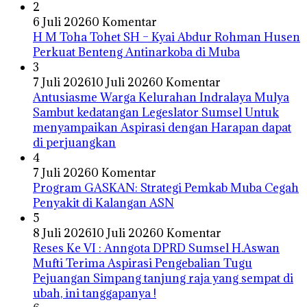
2
6 Juli 2026
0 Komentar
H M Toha Tohet SH – Kyai Abdur Rohman Husen
Perkuat Benteng Antinarkoba di Muba
3
7 Juli 2026
10 Juli 2026
0 Komentar
Antusiasme Warga Kelurahan Indralaya Mulya
Sambut kedatangan Legeslator Sumsel Untuk
menyampaikan Aspirasi dengan Harapan dapat
di perjuangkan
4
7 Juli 2026
0 Komentar
Program GASKAN: Strategi Pemkab Muba Cegah
Penyakit di Kalangan ASN
5
8 Juli 2026
10 Juli 2026
0 Komentar
Reses Ke VI : Anngota DPRD Sumsel H.Aswan
Mufti Terima Aspirasi Pengebalian Tugu
Pejuangan Simpang tanjung raja yang sempat di
ubah, ini tanggapanya !