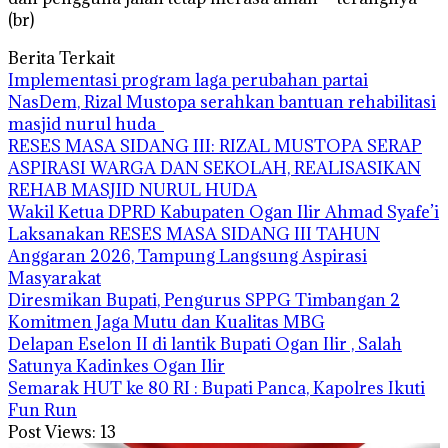
(br)
Berita Terkait
Implementasi program laga perubahan partai
NasDem, Rizal Mustopa serahkan bantuan rehabilitasi
masjid nurul huda
RESES MASA SIDANG III: RIZAL MUSTOPA SERAP
ASPIRASI WARGA DAN SEKOLAH, REALISASIKAN
REHAB MASJID NURUL HUDA
Wakil Ketua DPRD Kabupaten Ogan Ilir Ahmad Syafe’i
Laksanakan RESES MASA SIDANG III TAHUN
Anggaran 2026, Tampung Langsung Aspirasi
Masyarakat
Diresmikan Bupati, Pengurus SPPG Timbangan 2
Komitmen Jaga Mutu dan Kualitas MBG
Delapan Eselon II di lantik Bupati Ogan Ilir , Salah
Satunya Kadinkes Ogan Ilir
Semarak HUT ke 80 RI : Bupati Panca, Kapolres Ikuti
Fun Run
Post Views:
13